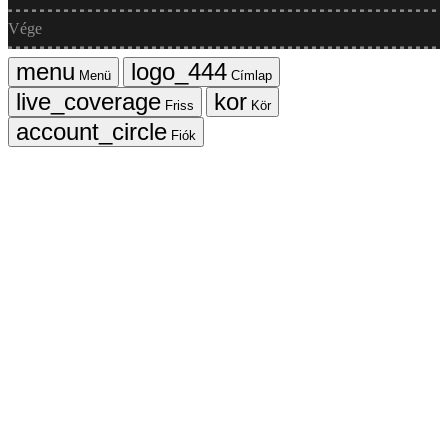
Vége
Menü
Címlap
Friss
Kör
Fiók