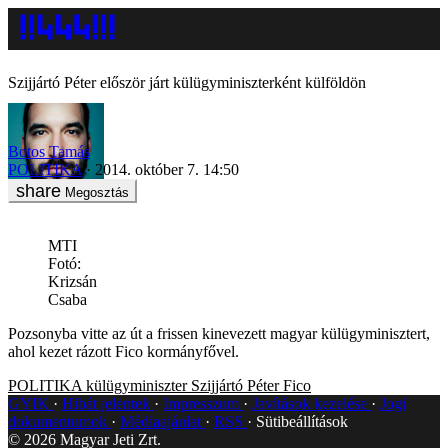
Szijjártó Péter először járt külügyminiszterként külföldön
Botos Tamás
POLITIKA
2014. október 7. 14:50
Megosztás
MTI
Fotó:
Krizsán
Csaba
Pozsonyba vitte az út a frissen kinevezett magyar külügyminisztert,
ahol kezet rázott Fico kormányfővel.
POLITIKA
külügyminiszter
Szijjártó Péter
Fico
GYIK
Hibát jelentek
Impresszum
Javítások kezelése
Jogi
dokumentumok
Médiaajánlat
RSS
Sütibeállítások
©
2026
Magyar Jeti Zrt.