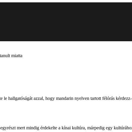
anult miatta
e hallgatóságát azzal, hogy mandarin nyelven tartott félórás kérdezz-fe
egyrészt mert mindig érdekelte a kínai kultúra, márpedig egy kultúrához 