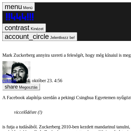
Menü
Kinézet
Jelentkezz be!
Mark Zuckerberg annyira szereti a feleségét, hogy még kínaiul is megt
anarki
cukiság
2014. október 23. 4:56
Megosztás
A Facebook alapítója szerdán a pekingi Csinghua Egyetemen nyűgözte l
viccelődésre (!)
is futja a tudásából. Zuckerberg 2010-ben kezdett mandarinul tanulni, 