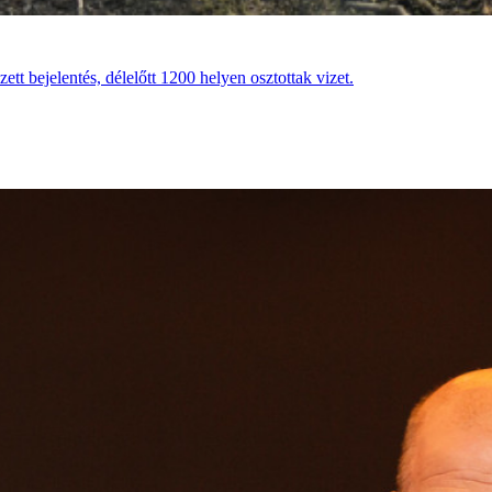
tt bejelentés, délelőtt 1200 helyen osztottak vizet.