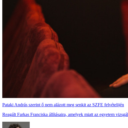
Pataki András szerint ő nem alázott meg senkit az SZFE felvételijén
Reagált Farkas Franciska állításaira, amelyek miatt az egyetem vizsgála