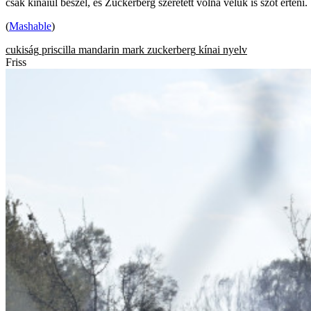
csak kínaiul beszél, és Zuckerberg szeretett volna velük is szót érteni.
(
Mashable
)
cukiság
priscilla
mandarin
mark zuckerberg
kínai nyelv
Friss