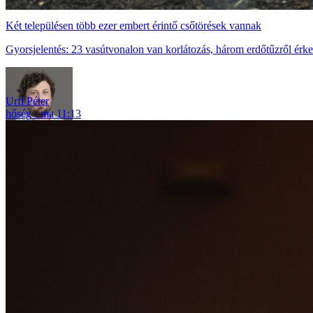
Két településen több ezer embert érintő csőtörések vannak
Gyorsjelentés: 23 vasútvonalon van korlátozás, három erdőtűzről érkeze
Urfi Péter
hőség
ma 11:13