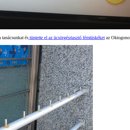
 tanácsunkat és
tüntette el az ücsörgésriasztó fémtüskéket
az Oktogonon 