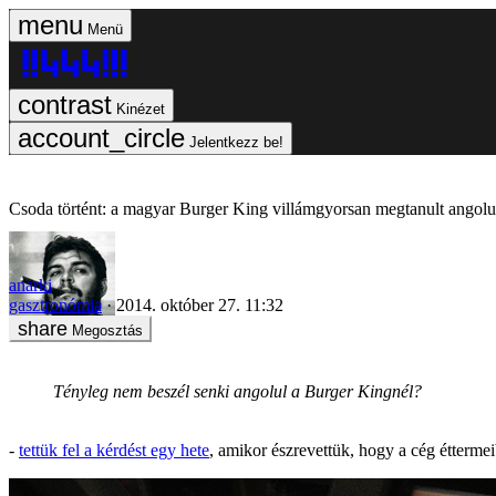
Menü
Kinézet
Jelentkezz be!
Csoda történt: a magyar Burger King villámgyorsan megtanult angolu
anarki
gasztronómia
2014. október 27. 11:32
Megosztás
Tényleg nem beszél senki angolul a Burger Kingnél?
-
tettük fel a kérdést egy hete
, amikor észrevettük, hogy a cég éttermei