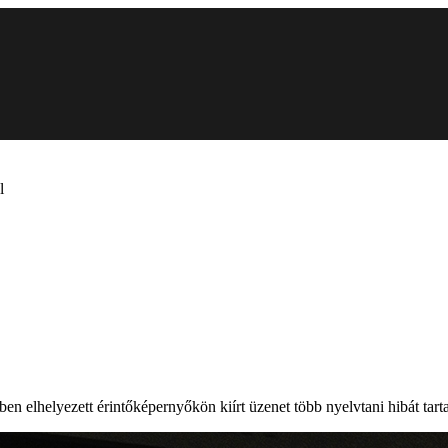
l
ben elhelyezett érintőképernyőkön kiírt üzenet több nyelvtani hibát tart