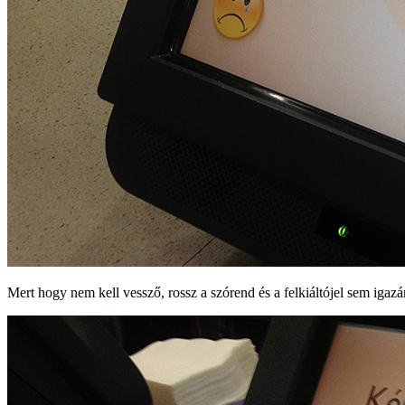
Mert hogy nem kell vessző, rossz a szórend és a felkiáltójel sem igazá