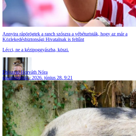
Annyira rápörögtek a ranch szószra a vébéturisták, hogy az már a
Közlekedésbiztonsági Hivatalnak is feltűnt
Lécci, ne a kézipoggyászba, köszi.
Diószegi-Horváth Nóra
gasztronómia
2026. június 28. 9:21