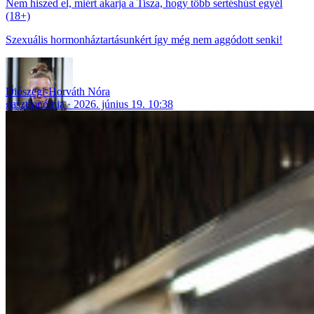
Nem hiszed el, miért akarja a Tisza, hogy több sertéshúst egyél
(18+)
Szexuális hormonháztartásunkért így még nem aggódott senki!
Diószegi-Horváth Nóra
gasztronómia
2026. június 19. 10:38