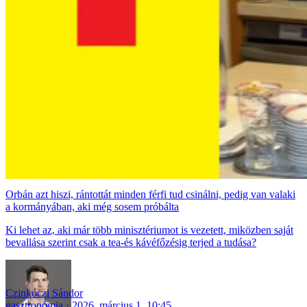
Orbán azt hiszi, rántottát minden férfi tud csinálni, pedig van valaki
a kormányában, aki még sosem próbálta
Ki lehet az, aki már több minisztériumot is vezetett, miközben saját
bevallása szerint csak a tea-és kávéfőzésig terjed a tudása?
Czinkóczi Sándor
gasztronómia
2026. március 1. 10:45