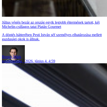
Július végén bezár az ország egyik legjobb éttermének tartott, két
Michelin-csillagos tatai Platán Gourmet
A döntés hátterében Pesti István séf személyes elhatározása mellett
gazdasági okok is állnak.
Benics Márk
gasztronómia
2026. június 4. 4:59