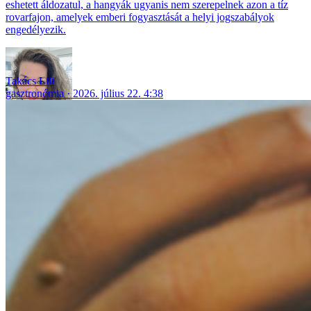
eshetett áldozatul, a hangyák ugyanis nem szerepelnek azon a tíz
rovarfajon, amelyek emberi fogyasztását a helyi jogszabályok
engedélyezik.
Takács Lili
gasztronómia
2026. július 22. 4:38