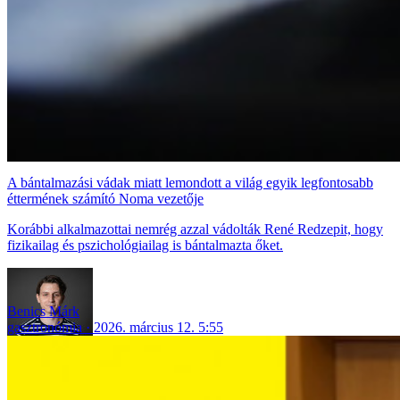
A bántalmazási vádak miatt lemondott a világ egyik legfontosabb
éttermének számító Noma vezetője
Korábbi alkalmazottai nemrég azzal vádolták René Redzepit, hogy
fizikailag és pszichológiailag is bántalmazta őket.
Benics Márk
gasztronómia
2026. március 12. 5:55