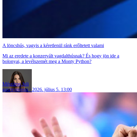
A löncshús, vagyis a kéretlenül ránk erőltetett valami
Mi az eredete a konzervált vagdalthúsnak? És hogy jön ide a
bolonyai, a levélszemét meg a Monty Python?
Mészáros Juli
gasztronómia
2026. július 5. 13:00