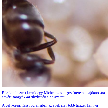
Börtönbüntetést kértek egy Michelin-csillagos étterem tulajdonosára,
amiért hangyákkal díszítették a desszertet
A dél-koreai gasztrodrámában az évek alatt több tízezer hangya