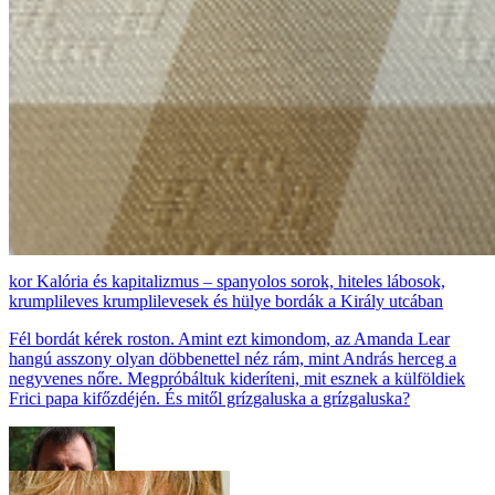
Kalória és kapitalizmus – spanyolos sorok, hiteles lábosok,
krumplileves krumplilevesek és hülye bordák a Király utcában
Fél bordát kérek roston. Amint ezt kimondom, az Amanda Lear
hangú asszony olyan döbbenettel néz rám, mint András herceg a
negyvenes nőre. Megpróbáltuk kideríteni, mit esznek a külföldiek
Frici papa kifőzdéjén. És mitől grízgaluska a grízgaluska?