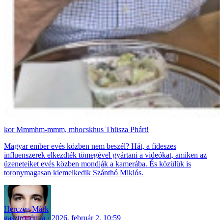
Mmmhm-mmm, mhocskhus Thüsza Phárt!
Magyar ember evés közben nem beszél? Hát, a fideszes
influenszerek elkezdték tömegével gyártani a videókat, amiken az
üzeneteiket evés közben mondják a kamerába. És közülük is
toronymagasan kiemelkedik Szánthó Miklós.
Herczeg Márk
gasztronómia
2026. február 2. 10:59