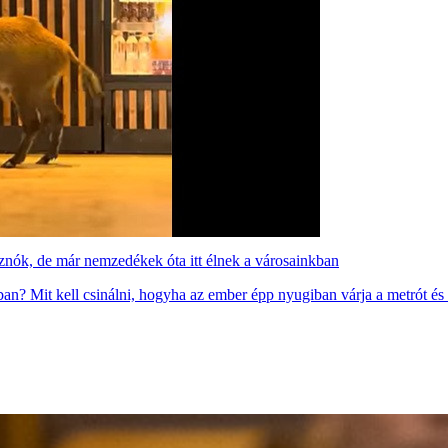
isznók, de már nemzedékek óta itt élnek a városainkban
ban? Mit kell csinálni, hogyha az ember épp nyugiban várja a metrót és