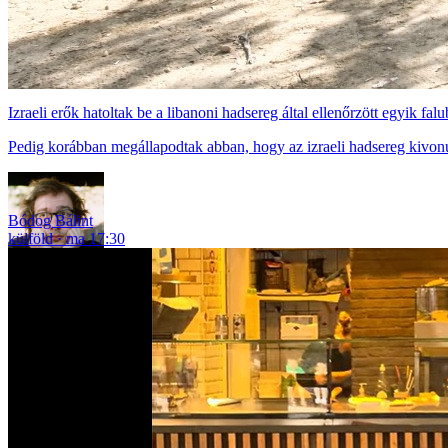
Izraeli erők hatoltak be a libanoni hadsereg által ellenőrzött egyik falu
Pedig korábban megállapodtak abban, hogy az izraeli hadsereg kivonu
Bódog Bálint
külföld
ma 17:30