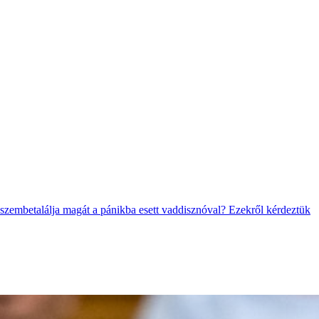
 szembetalálja magát a pánikba esett vaddisznóval? Ezekről kérdeztük