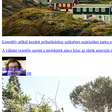
Engedély nélkül kezdett próbafúráshoz szükséges eszközöket partra p
A vállalat vezetője szerint a projektnek nincs köze az elnök annexiós
Bódog Bálint
külföld
ma 18:08