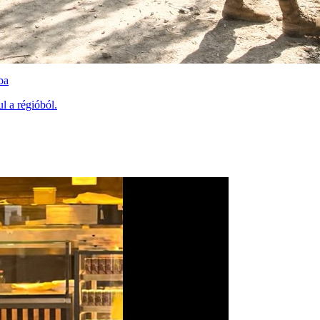
ba
l a régióból.