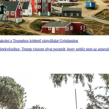
akolni a Trumphoz köthető olajvállalat Grönlandon
 törekvéseihez, Trump viszont olyat posztolt, hogy nehéz nem az annexi