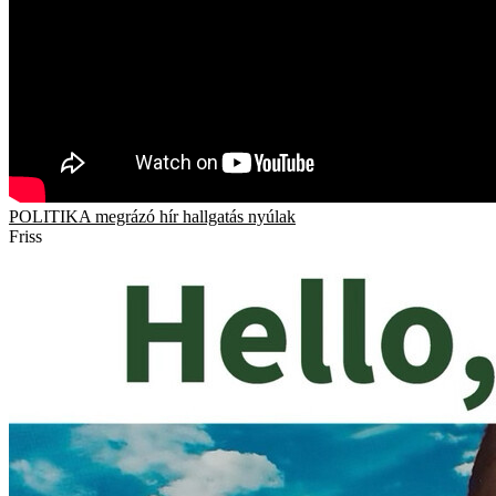
POLITIKA
megrázó hír
hallgatás
nyúlak
Friss