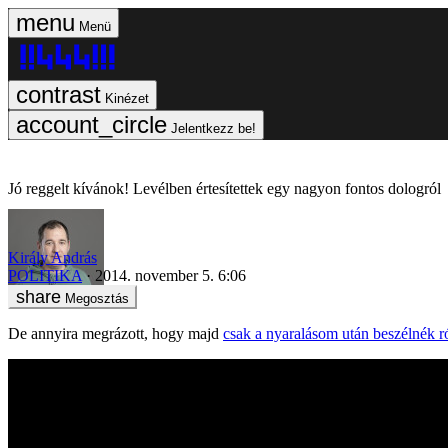
Menü
Kinézet
Jelentkezz be!
Jó reggelt kívánok! Levélben értesítettek egy nagyon fontos dologról
Király András
POLITIKA
2014. november 5. 6:06
Megosztás
De annyira megrázott, hogy majd
csak a nyaralásom után beszélnék r