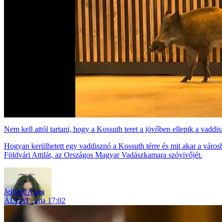
Nem kell attól tartani, hogy a Kossuth teret a jövőben ellepik a vadd
Hogyan kerülhetett egy vaddisznó a Kossuth térre és mit akar a város
Földvári Attilát, az Országos Magyar Vadászkamara szóvivőjét.
Jelinek Anna
ÁLLAT
ma 17:02