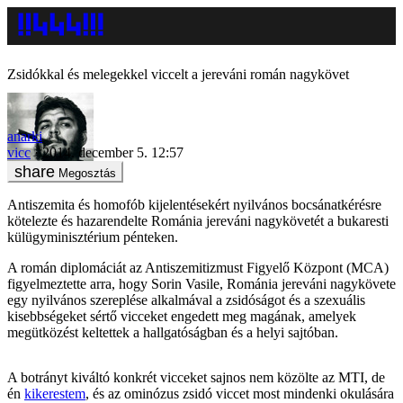
Zsidókkal és melegekkel viccelt a jereváni román nagykövet
anarki
vicc
2014. december 5. 12:57
Megosztás
Antiszemita és homofób kijelentésekért nyilvános bocsánatkérésre
kötelezte és hazarendelte Románia jereváni nagykövetét a bukaresti
külügyminisztérium pénteken.
A román diplomáciát az Antiszemitizmust Figyelő Központ (MCA)
figyelmeztette arra, hogy Sorin Vasile, Románia jereváni nagykövete
egy nyilvános szereplése alkalmával a zsidóságot és a szexuális
kisebbségeket sértő vicceket engedett meg magának, amelyek
megütközést keltettek a hallgatóságban és a helyi sajtóban.
A botrányt kiváltó konkrét vicceket sajnos nem közölte az MTI, de
én
kikerestem
, és az ominózus zsidó viccet most mindenki okulására