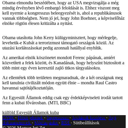
Obama elmondta beszédében, hogy az USA megvizsgálja a még
mindig érvényben lévő embargó feloldását is. Ehhez viszont meg
kell nyernie a kongresszus beleegyezését is, ahol a republikánusok
vannak többségben. Nem jó jel, hogy John Boehner, a képviselőház
elnöke rögtön élesen kritizálta a nyitást.
Obama utasította John Kerry külügyminisztert, hogy mérlegelje,
levehetik-e Kubát a terrorizmust támogató országok közül. Az
utazási korlátozásokat pedig azonnali hatállyal enyhítik.
Az amerikai elnök köszönetet mondott Ferenc pápának, amiért
közvetített a felek között, és Kanadának, hogy helyszínt biztosított a
több mint egy éven keresztül zajló titkos tárgyalásokra.
Az ellentétek több területen megmaradnak, de a két országnak meg
kell tanulnia civilizált módon együtt élnie – mondta Raul Castro
havannai sajtótájékoztatóján.
Az Egyesült Államok eddig csak egy érdekképviseleti irodát tartott
fenn a kubai fővárosban. (MTI, BBC)
külföld
Egyesült Államok
kuba
GYIK
Hibát jelentek
Impresszum
Javítások kezelése
Jogi
dokumentumok
Médiaajánlat
RSS
Sütibeállítások
©
2026
Magyar Jeti Zrt.