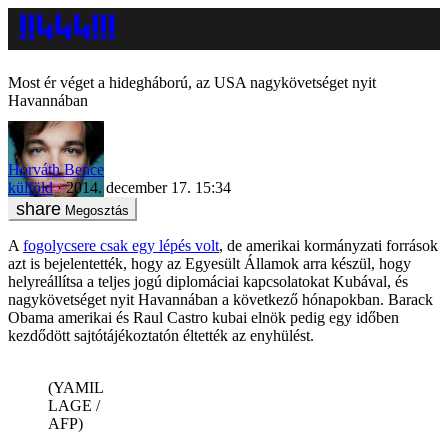
Most ér véget a hidegháború, az USA nagykövetséget nyit
Havannában
Horváth Bence
külföld
2014. december 17. 15:34
Megosztás
A
fogolycsere csak egy lépés volt
, de amerikai kormányzati források
azt is bejelentették, hogy az Egyesült Államok arra készül, hogy
helyreállítsa a teljes jogú diplomáciai kapcsolatokat Kubával, és
nagykövetséget nyit Havannában a következő hónapokban. Barack
Obama amerikai és Raul Castro kubai elnök pedig egy időben
kezdődött sajtótájékoztatón éltették az enyhülést.
(YAMIL
LAGE /
AFP)