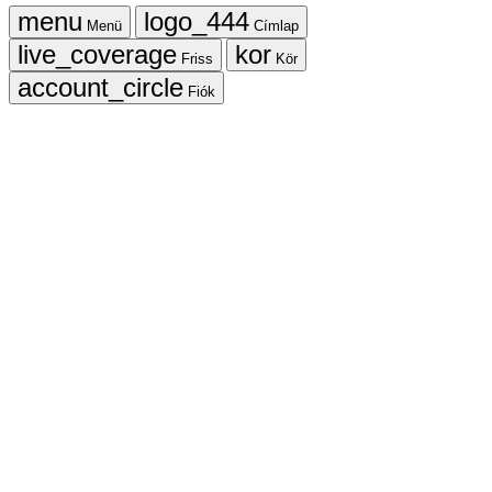
Menü
Címlap
Friss
Kör
Fiók