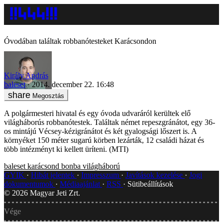
Óvodában találtak robbanótesteket Karácsondon
Király András
baleset
2014. december 22. 16:48
Megosztás
A polgármesteri hivatal és egy óvoda udvaráról kerültek elő
világháborús robbanótestek. Találtak német repeszgránátot, egy 36-
os mintájú Vécsey-kézigránátot és két gyalogsági lőszert is. A
környéket 150 méter sugarú körben lezárták, 12 családi házat és
több intézményt ki kellett üríteni. (MTI)
baleset
karácsond
bonba
világháború
GYIK
Hibát jelentek
Impresszum
Javítások kezelése
Jogi
dokumentumok
Médiaajánlat
RSS
Sütibeállítások
©
2026
Magyar Jeti Zrt.
Vége