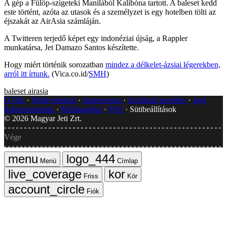
A gép a Fülöp-szigeteki Manilából Kalibóna tartott. A baleset kedd
este történt, azóta az utasok és a személyzet is egy hotelben tölti az
éjszakát az AirAsia számláján.
A Twitteren terjedő képet egy indonéziai újság, a Rappler
munkatársa, Jet Damazo Santos készítette.
Hogy miért történik sorozatban
mindez a délkelet-ázsiai légerekben,
arról itt írtunk.
(Vica.co.id/
SMH
)
baleset
airasia
GYIK
Hibát jelentek
Impresszum
Javítások kezelése
Jogi
dokumentumok
Médiaajánlat
RSS
Sütibeállítások
©
2026
Magyar Jeti Zrt.
Vége
Menü
Címlap
Friss
Kör
Fiók