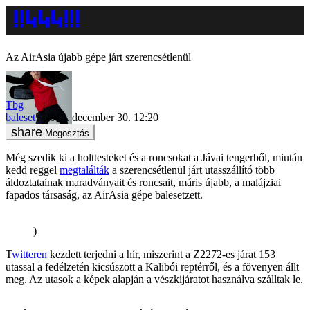
Az AirAsia újabb gépe járt szerencsétlenül
Tbg
baleset
2014. december 30. 12:20
Megosztás
Még szedik ki a holttesteket és a roncsokat a Jávai tengerből, miután
kedd reggel
megtalálták
a szerencsétlenül járt utasszállító több
áldoztatainak maradványait és roncsait, máris újabb, a malájziai
fapados társaság, az AirAsia gépe balesetzett.
)
T
witteren
kezdett terjedni a hír, miszerint a Z2272-es járat 153
utassal a fedélzetén kicsúszott a Kalibói reptérről, és a fövenyen állt
meg. Az utasok a képek alapján a vészkijáratot használva szálltak le.