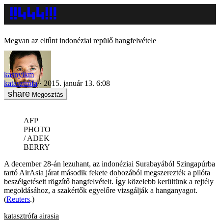
Megvan az eltűnt indonéziai repülő hangfelvétele
kasnyikm
katasztrófa
2015. január 13. 6:08
Megosztás
AFP
PHOTO
/ ADEK
BERRY
A december 28-án lezuhant, az indonéziai Surabayából Szingapúrba
tartó AirAsia járat második fekete dobozából megszerezték a pilóta
beszélgetéseit rögzítő hangfelvételt. Így közelebb kerültünk a rejtély
megoldásához, a szakértők egyelőre vizsgálják a hanganyagot.
(
Reuters
.)
katasztrófa
airasia