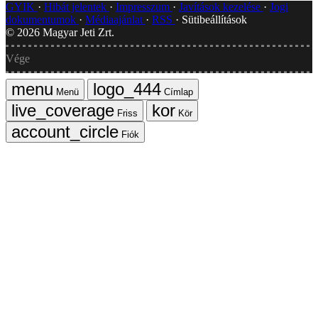
GYIK
Hibát jelentek
Impresszum
Javítások kezelése
Jogi
dokumentumok
Médiaajánlat
RSS
Sütibeállítások
©
2026
Magyar Jeti Zrt.
Vége
Menü
Címlap
Friss
Kör
Fiók