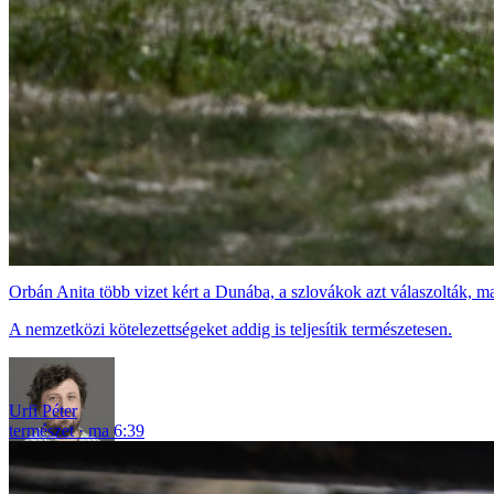
Orbán Anita több vizet kért a Dunába, a szlovákok azt válaszolták, m
A nemzetközi kötelezettségeket addig is teljesítik természetesen.
Urfi Péter
természet
ma 6:39