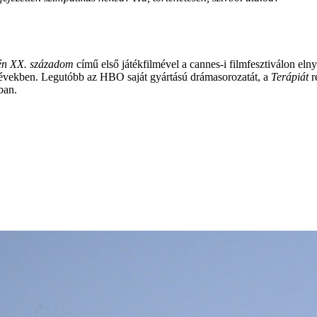
én XX. századom
című első játékfilmével a cannes-i filmfesztiválon el
lt években. Legutóbb az HBO saját gyártású drámasorozatát, a
Terápiát
r
ban.