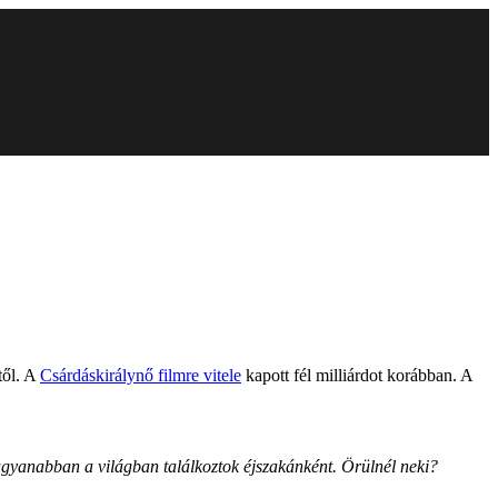
től. A
Csárdáskirálynő filmre vitele
kapott fél milliárdot korábban. A
ugyanabban a világban találkoztok éjszakánként. Örülnél neki?