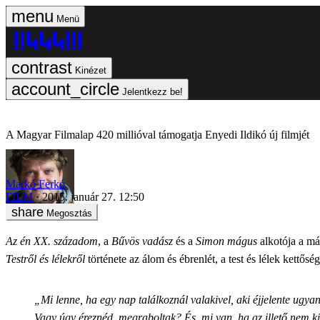
Menü
Kinézet
Jelentkezz be!
A Magyar Filmalap 420 millióval támogatja Enyedi Ildikó új filmjét
Markó Ferkó
FILM
2015. január 27. 12:50
Megosztás
Az én XX. századom
, a
Bűvös vadász
és a
Simon mágus
alkotója a má
Testről és lélekről
története az álom és ébrenlét, a test és lélek kettősé
„Mi lenne, ha egy nap találkoznál valakivel, aki éjjelente ug
Vagy úgy éreznéd, megraboltak? És, mi van, ha az illető nem ki