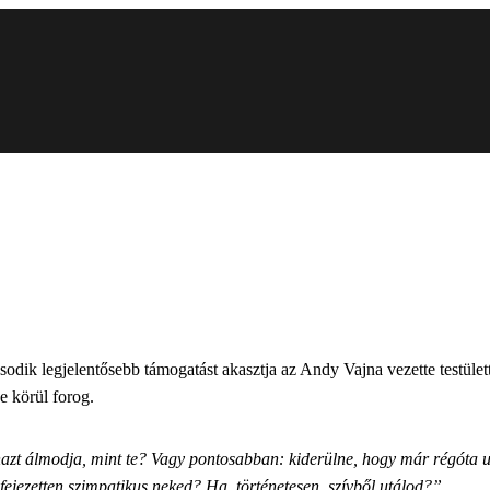
sodik legjelentősebb támogatást akasztja az Andy Vajna vezette testület
ge körül forog.
yanazt álmodja, mint te? Vagy pontosabban: kiderülne, hogy már régóta 
fejezetten szimpatikus neked? Ha, történetesen, szívből utálod?”