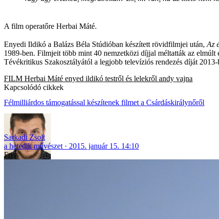
A film operatőre Herbai Máté.
Enyedi Ildikó a Balázs Béla Stúdióban készített rövidfilmjei után,
Az 
1989-ben. Filmjeit több mint 40 nemzetközi díjjal méltatták az elmú
Tévékritikus Szakosztályától a legjobb televíziós rendezés díját 2013-
FILM
Herbai Máté
enyed ildikó
testről és lelekről
andy vajna
Kapcsolódó cikkek
Félmilliárdos támogatással készítenek filmet a Csárdáskirálynőről
Sarkadi Zsolt
a hetedik művészet
2015. január 15. 14:10
Friss