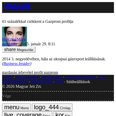
61 százalékkal csökkent a Gazprom profitja
Herczeg Márk
gazdaság
2015. január 29. 8:11
Megosztás
2014 3. negyedévében, hála az ukrajnai gázexport leállításának.
(
Business Insider
)
gazdaság
árbevétel
profit
gazprom
GYIK
Hibát jelentek
Impresszum
Javítások kezelése
Jogi
dokumentumok
Médiaajánlat
RSS
Sütibeállítások
©
2026
Magyar Jeti Zrt.
Vége
Menü
Címlap
Friss
Kör