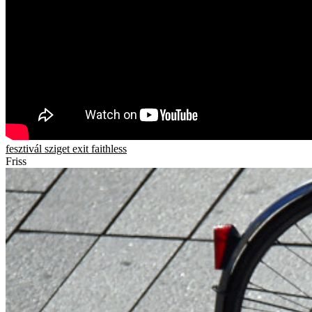
fesztivál
sziget
exit
faithless
Friss