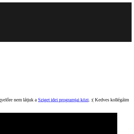
egyelőre nem látjuk a
Sziget idei programjai közt
. :( Kedves kollégáim