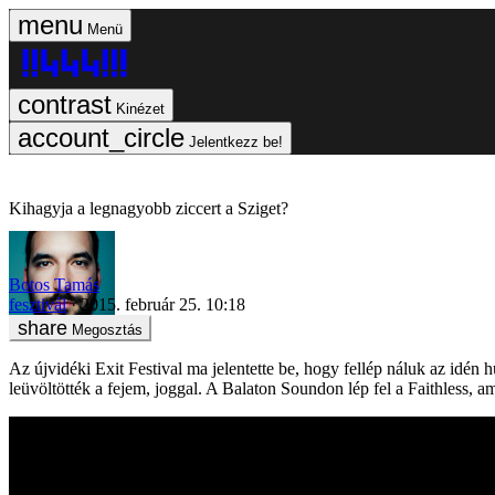
Menü
Kinézet
Jelentkezz be!
Kihagyja a legnagyobb ziccert a Sziget?
Botos Tamás
fesztivál
2015. február 25. 10:18
Megosztás
Az újvidéki Exit Festival ma jelentette be, hogy fellép náluk az idén
leüvöltötték a fejem, joggal. A Balaton Soundon lép fel a Faithless, 