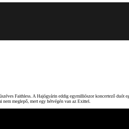
 húszéves Faithless. A Hajógyárin eddig egymilliószor koncertező duót 
ami nem meglepő, mert egy hétvégén van az Exittel.