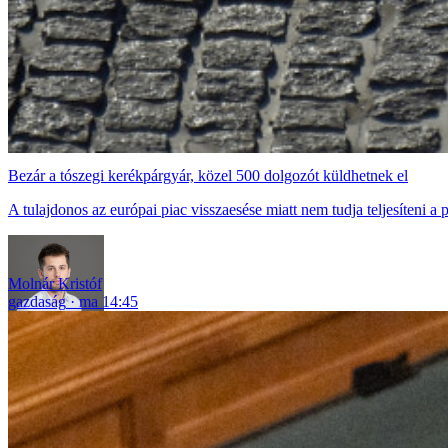
Bezár a tószegi kerékpárgyár, közel 500 dolgozót küldhetnek el
A tulajdonos az európai piac visszaesése miatt nem tudja teljesíteni a 
Molnár Kristóf
gazdaság
ma 14:45