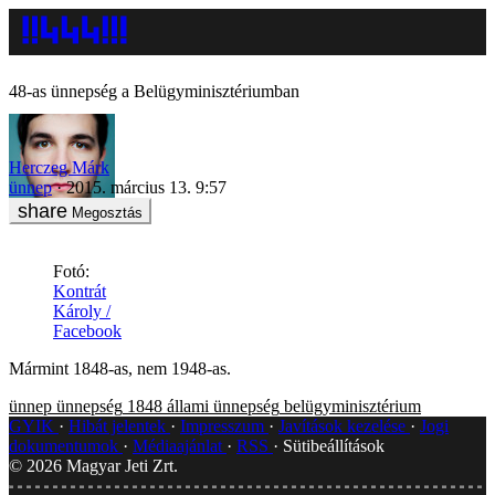
48-as ünnepség a Belügyminisztériumban
Herczeg Márk
ünnep
2015. március 13. 9:57
Megosztás
Fotó:
Kontrát
Károly /
Facebook
Mármint 1848-as, nem 1948-as.
ünnep
ünnepség
1848
állami ünnepség
belügyminisztérium
GYIK
Hibát jelentek
Impresszum
Javítások kezelése
Jogi
dokumentumok
Médiaajánlat
RSS
Sütibeállítások
©
2026
Magyar Jeti Zrt.