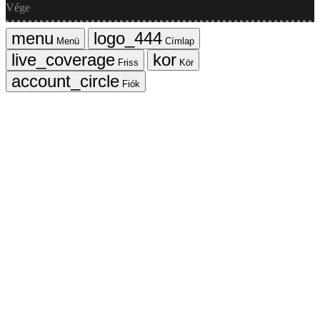
Vége
Menü
Címlap
Friss
Kör
Fiók