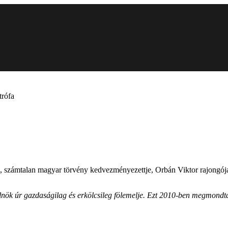
trófa
 számtalan magyar törvény kedvezményezettje, Orbán Viktor rajongója
lnök úr gazdaságilag és erkölcsileg fölemelje. Ezt 2010-ben megmondt