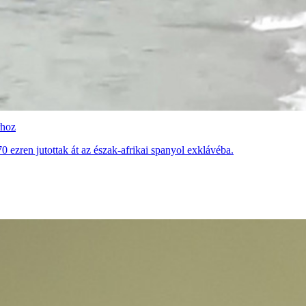
rhoz
0 ezren jutottak át az észak-afrikai spanyol exklávéba.