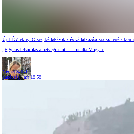
Új HÉV-ekre, IC-kre, bérlakásokra és vállalkozásokra költené a korm
„Egy kis felsorolás a hétvége előtt” – mondta Magyar.
Német Szilvi
gazdaság
ma 18:58