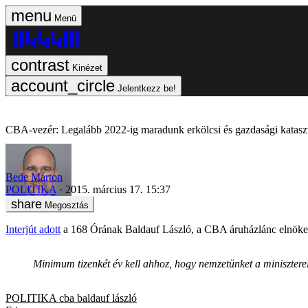
Menü
Kinézet
Jelentkezz be!
CBA-vezér: Legalább 2022-ig maradunk erkölcsi és gazdasági katasz
Bede Márton
POLITIKA
2015. március 17. 15:37
Megosztás
Interjút adott
a 168 Órának Baldauf László, a CBA áruházlánc elnöke,
Minimum tizenkét év kell ahhoz, hogy nemzetünket a minisztere
POLITIKA
cba
baldauf lászló