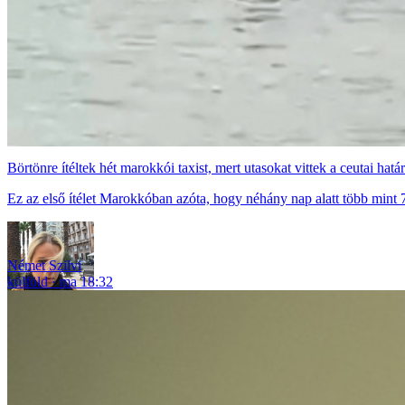
Börtönre ítéltek hét marokkói taxist, mert utasokat vittek a ceutai hatá
Ez az első ítélet Marokkóban azóta, hogy néhány nap alatt több mint 7
Német Szilvi
külföld
ma 18:32