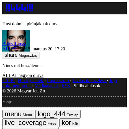
Húst dobni a piránjáknak durva
Botos Tamás
ÁLLAT
2015. március 20. 17:20
Megosztás
Nincs mit hozzátenni.
ÁLLAT
nagyon durva
GYIK
Hibát jelentek
Impresszum
Javítások kezelése
Jogi
dokumentumok
Médiaajánlat
RSS
Sütibeállítások
©
2026
Magyar Jeti Zrt.
Vége
Menü
Címlap
Friss
Kör