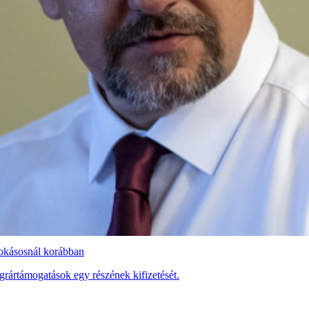
szokásosnál korábban
rártámogatások egy részének kifizetését.