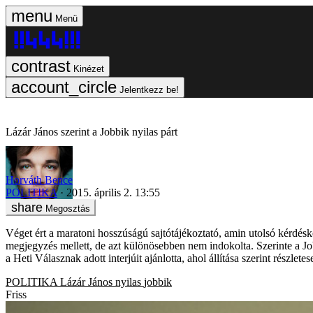
Menü
Kinézet
Jelentkezz be!
Lázár János szerint a Jobbik nyilas párt
Horváth Bence
POLITIKA
2015. április 2. 13:55
Megosztás
Véget ért a maratoni hosszúságú sajtótájékoztató, amin utolsó kérdéskén
megjegyzés mellett, de azt különösebben nem indokolta. Szerinte a Jo
a Heti Válasznak adott interjúit ajánlotta, ahol állítása szerint részletes
POLITIKA
Lázár János
nyilas
jobbik
Friss