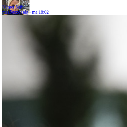
Német Szilvi
mezőgazdaság
ma 18:02