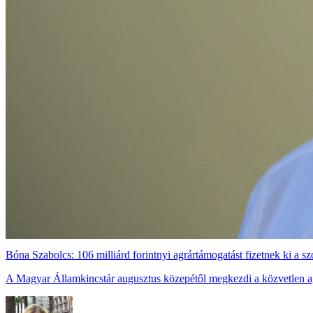
Bóna Szabolcs: 106 milliárd forintnyi agrártámogatást fizetnek ki a 
A Magyar Államkincstár augusztus közepétől megkezdi a közvetlen ag