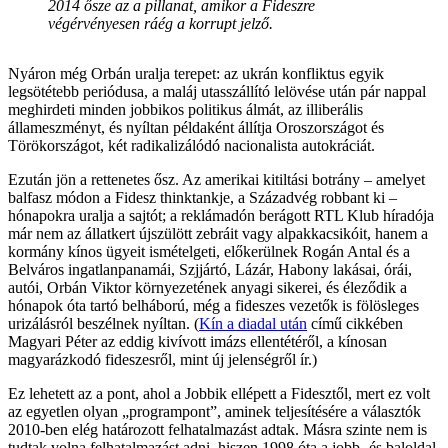
2014 ősze az a pillanat, amikor a Fideszre
végérvényesen ráég a korrupt jelző.
Nyáron még Orbán uralja terepet: az ukrán konfliktus egyik
legsötétebb periódusa, a maláj utasszállító lelövése után pár nappal
meghirdeti minden jobbikos politikus álmát, az illiberális
állameszményt, és nyíltan példaként állítja Oroszországot és
Törökországot, két radikalizálódó nacionalista autokráciát.
Ezután jön a rettenetes ősz. Az amerikai kitiltási botrány – amelyet
balfasz módon a Fidesz thinktankje, a Századvég robbant ki –
hónapokra uralja a sajtót; a reklámadón berágott RTL Klub híradója
már nem az állatkert újszülött zebráit vagy alpakkacsikóit, hanem a
kormány kínos ügyeit ismételgeti, előkerülnek Rogán Antal és a
Belváros ingatlanpanamái, Szjjártó, Lázár, Habony lakásai, órái,
autói, Orbán Viktor környezetének anyagi sikerei, és éleződik a
hónapok óta tartó belháború, még a fideszes vezetők is fölösleges
urizálásról beszélnek nyíltan. (
Kín a diadal után
című cikkében
Magyari Péter az eddig kivívott imázs ellentétéről, a kínosan
magyarázkodó fideszesről, mint új jelenségről ír.)
Ez lehetett az a pont, ahol a Jobbik ellépett a Fidesztől, mert ez volt
az egyetlen olyan „programpont”, aminek teljesítésére a választók
2010-ben elég határozott felhatalmazást adtak. Másra szinte nem is
tudtak volna felhatalmazást adni, hiszen 1998 óta a jobb- és baloldal