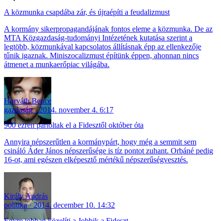
A közmunka csapdába zár, és újraépíti a feudalizmust
A kormány sikerpropagandájának fontos eleme a közmunka. De az
MTA Közgazdaság-tudományi Intézetének kutatása szerint a
legtöbb, közmunkával kapcsolatos állításnak épp az ellenkezője
tűnik igaznak. Miniszocalizmust építünk éppen, ahonnan nincs
átmenet a munkaerőpiac világába.
Horváth Bence
gazdaság
2014. november 4. 6:17
900 ezren pártoltak el a Fidesztől október óta
Annyira népszerűtlen a kormánypárt, hogy még a semmit sem
csináló Áder János népszerűsége is tíz pontot zuhant. Orbáné pedig
16-ot, ami egészen elképesztő mértékű népszerűségvesztés.
Király András
politika
2014. december 10. 14:32
Egyre jobban közelíti a Jobbik a Fideszt