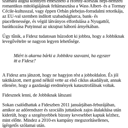
számára aligha könnyen emészhető a Horthy-korszak népi-nemzeti
romantikus mitológiájának feltámasztása a Wass Albert- és a Tormay
Cécile-kultusszal, vagy éppen Orbán plebejus-forradalmi retorikája,
az EU-val szemben indított szabadságharca, bank- és
piacellenessége, és végül látványos elfordulása a Nyugattól,
barátkozása Putyinnal az ukrajnai háború árnyékában.
Úgy tűnik, a Fidesz tudatosan húzodott ki jobbra, hogy a Jobbiknak
levegővételre se nagyon legyen lehetősége.
Miért is akarna bárki a Jobbikra szavazni, ha egyszer
itt a Fidesz?
A Fidesz arra játszott, hogy ne hagyjon rést a jobboldalon. És jól
taktikázott, mert gond nélkül vette az első ciklus akadályait, annak
ellenére, hogy a gazdasági eredmények katasztrofálisak voltak.
Fidesznek lenni, de Jobbiknak látszani
Sokan csalódhattak a Fideszben 2011 januárjában-feburájában,
amikor az adórendszer és szociális juttatások zajos átalakítása után
kiderült, hogy a szegényebbek bizony kevesebbet kaptak kézhez,
mint előtte. Mindez a 2010-es kampány megszorításellenes,
ígérgetős szólamai után.