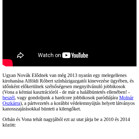
Ugyan Novák Elődnek van még 2013 nyarán egy melegellenes
kirohanása Alföldi Róbert színházigazgatói kinevezése ügyében, és
időnként előkerülnek szélsőségesen megnyilvánuló jobbikosok
(Vona a kémiai kasztrációról - de már a halálbüntetés ellenében! -
beszél
, vagy gondoljunk a hardcore jobbikosok paródiájára
Molnár
Oszkárra
), a pártvezetés a korábbi védelemnyújtás helyett látványos
kanosszajárásokkal bünteti a kilengőket.
Orbán és Vona tehát nagyjából ezt az utat járja be a 2010 és 2014
között: