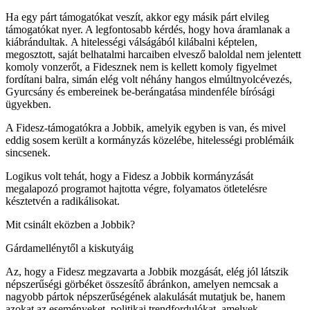
Ha egy párt támogatókat veszít, akkor egy másik párt elvileg
támogatókat nyer. A legfontosabb kérdés, hogy hova áramlanak a
kiábrándultak. A hitelességi válságából kilábalni képtelen,
megosztott, saját belhatalmi harcaiben elvesző baloldal nem jelentett
komoly vonzerőt, a Fidesznek nem is kellett komoly figyelmet
fordítani balra, simán elég volt néhány hangos elmúltnyolcévezés,
Gyurcsány és embereinek be-berángatása mindenféle bírósági
ügyekben.
A Fidesz-támogatókra a Jobbik, amelyik egyben is van, és mivel
eddig sosem került a kormányzás közelébe, hitelességi problémáik
sincsenek.
Logikus volt tehát, hogy a Fidesz a Jobbik kormányzását
megalapozó programot hajtotta végre, folyamatos ötletelésre
késztetvén a radikálisokat.
Mit csinált eközben a Jobbik?
Gárdamellénytől a kiskutyáig
Az, hogy a Fidesz megzavarta a Jobbik mozgását, elég jól látszik
népszerűségi görbéket összesítő ábránkon, amelyen nemcsak a
nagyobb pártok népszerűségének alakulását mutatjuk be, hanem
azokat az eseményeket, politikai trendfordulókat, amelyek