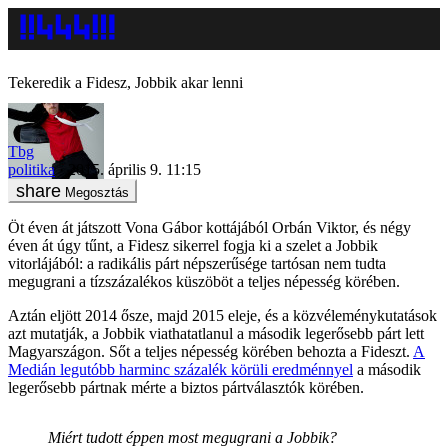
Tekeredik a Fidesz, Jobbik akar lenni
Tbg
politika
2015. április 9. 11:15
Megosztás
Öt éven át játszott Vona Gábor kottájából Orbán Viktor, és négy
éven át úgy tűnt, a Fidesz sikerrel fogja ki a szelet a Jobbik
vitorlájából: a radikális párt népszerűsége tartósan nem tudta
megugrani a tízszázalékos küszöböt a teljes népesség körében.
Aztán eljött 2014 ősze, majd 2015 eleje, és a közvéleménykutatások
azt mutatják, a Jobbik viathatatlanul a második legerősebb párt lett
Magyarszágon. Sőt a teljes népesség körében behozta a Fideszt.
A
Medián legutóbb harminc százalék körüli eredménnyel
a második
legerősebb pártnak mérte a biztos pártválasztók körében.
Miért tudott éppen most megugrani a Jobbik?