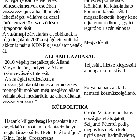
"A legsúlyosabb életellenes
Fideszes politikusok
bűncselekmények esetében
időnként, jól kitapintható
visszavezetjük a halálbüntetés
kommunikációs céllal
lehetőségét, vállalva az ezzel
megszellőztetik, hogy kéne
járó nemzetközi szerződések
rajta gondoldkoni, így tett
újragondolását."
legutóbb Lázár János is.
A vasárnapi zárvatartás a Jobbiknak is
régi (legalább 2005-ös) ígérete volt, bár
Megvalósult.
akkor is már a KDNP-s javaslatot vették
át.
ÁLLAMI GAZDASÁG
"2010 végéig megalkotjuk Állami
Teljesült, illetve kiegészült
Vagyonleltárt, melyet az Állami
a hungarikumlistával.
Számvevőszék hitelesít."
"A stratégiai területeken, a
közszolgáltatásokban és a természetes
Folyamatban, alakul a
monopóliumokban még meglévő állami
nemzeti közműszolgáltató.
vállalatokat megtartjuk, az elherdáltakat
visszaszerezzük."
KÜLPOLITIKA
Orbán Viktor mindahány
országba ellátogatott,
"Hazánk külgazdasági kapcsolatait az
Szijjártó Péterrel pedig
egyoldalú euroatlanti orientáció helyett
meg is kezdték a keleti
meghatározó súllyal kelet felé fordítjuk"
nyitás nevű hadműveletet,
(Kína, India, Oroszország,