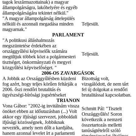
tagok leszármazottainak) a magyar
állampolgárságra, lakóhelyére és egyéb
állampolgárságára tekintet nélkül."
"A magyar állampolgárság áttelepülés
nélküli és azonnali megadása minden
Teljesült.
magyarnak."
PARLAMENT
"A politikusi álláshalmozás
megszüntetése érdekében az
országgyűlési képviselők számára
Teljesült.
megtiltjuk többek közt a polgármesteri
tisztséget, önkormányzati és megyei
közgyűlési képviselőséget. "
2006-OS ZAVARGÁSOK
A Jobbik az Országgyűlésben küzdeni
Bizottság volt,
fog azért, hogy teljes körűen feltárják a
vizsgálódott, de nem tárt
2006. őszi rendőri brutalitás és
fel új dolgokat a rendőri
ügyészségi-bírósági jogsértéseket
brutalitással kapcsolatban.
TRIANON
Vona Gábor: "2002-ig invitálnám vissza
Schmitt Pál: "Tisztelt
önöket ebben az időutazásban (...) Volt
Országgyűlés! Soron
akkor egy ifjúsági szervezet, jobboldali
következik a nemzeti
ifjúsági közösségnek, Jobbiknak
összetartozás melletti
nevezték, amely nem dőlt a kardjába,
tanúságtételről szóló
hanem azonnal levelet írt a parlamenti
törvényjavaslat általános