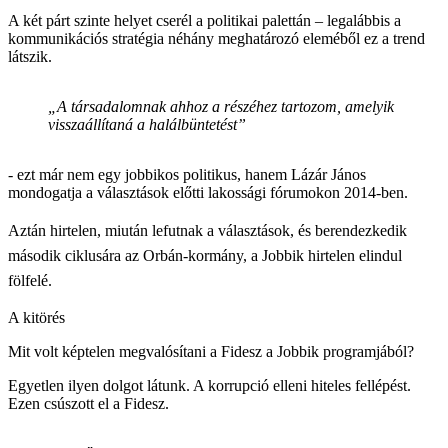
A két párt szinte helyet cserél a politikai palettán – legalábbis a
kommunikációs stratégia néhány meghatározó eleméből ez a trend
látszik.
„A társadalomnak ahhoz a részéhez tartozom, amelyik
visszaállítaná a halálbüntetést”
- ezt már nem egy jobbikos politikus, hanem Lázár János
mondogatja a választások előtti lakossági fórumokon 2014-ben.
Aztán hirtelen, miután lefutnak a választások, és berendezkedik
második ciklusára az Orbán-kormány, a Jobbik hirtelen elindul
fölfelé.
A kitörés
Mit volt képtelen megvalósítani a Fidesz a Jobbik programjából?
Egyetlen ilyen dolgot látunk. A korrupció elleni hiteles fellépést.
Ezen csúszott el a Fidesz.