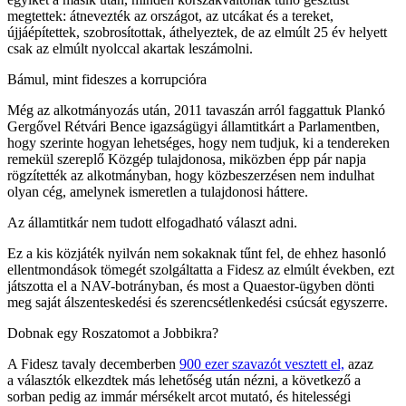
megtettek: átnevezték az országot, az utcákat és a tereket,
újjáépítettek, szobrosítottak, áthelyeztek, de az elmúlt 25 év helyett
csak az elmúlt nyolccal akartak leszámolni.
Bámul, mint fideszes a korrupcióra
Még az alkotmányozás után, 2011 tavaszán arról faggattuk Plankó
Gergővel Rétvári Bence igazságügyi államtitkárt a Parlamentben,
hogy szerinte hogyan lehetséges, hogy nem tudjuk, ki a tendereken
remekül szereplő Közgép tulajdonosa, miközben épp pár napja
rögzítették az alkotmányban, hogy közbeszerzésen nem indulhat
olyan cég, amelynek ismeretlen a tulajdonosi háttere.
Az államtitkár nem tudott elfogadható választ adni.
Ez a kis közjáték nyilván nem sokaknak tűnt fel, de ehhez hasonló
ellentmondások tömegét szolgáltatta a Fidesz az elmúlt években, ezt
játszotta el a NAV-botrányban, és most a Quaestor-ügyben dönti
meg saját álszenteskedési és szerencsétlenkedési csúcsát egyszerre.
Dobnak egy Roszatomot a Jobbikra?
A Fidesz tavaly decemberben
900 ezer szavazót vesztett el,
azaz
a választók elkezdtek más lehetőség után nézni, a következő a
sorban pedig az immár mérsékelt arcot mutató, és hitelességi