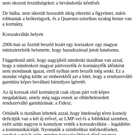
nem okozott feszültségeket: a bevándorlás kérdését.
De hiába, nem sikerült hosszabb ideig elterelni a figyelmet, máris
robbantak a brókerügyek, és a Quaestor-sztoriban nyakig benne van
a kormány.
Korszakváltás helyett
2006-ban az őszödi beszéd lezárt egy korszakot: egy magyar
miniszterelnök beismerte, hogy hazudozással jutott hatalomra.
Függetlenül attól, hogy nagyjából mindenki tisztában van azzal,
hogy a mindenkori magyar pártvezetők és kormányfők időnként
nem mondanak igazat, erről nyíltan nem beszélt még senki. Ez a
mondat végleg kiölte az emberekből azt a hitet, hogy a rendszerváltó
garnitúra képes beváltani bármilyen ígéretét.
Az új korszak első kormányát csak olyan párt volt képes
megalakítani, amely még tagja ennek az elhiteltelenedett
rendszerváltó garnitúrának: a Fidesz.
Orbánék is tisztában lehettek azzal, hogy hitelességi téren komoly
deficitjük van a két új erővel, az LMP-vel és a Jobbikkal szemben,
ezért aztán nagyon is komolyan vették a korszakváltást – legalábbis
a kommunikációját. Nyomaták a szimbolikus intézkedéseket,
egyiket a másik után, minden korszakváltónak tűnő gesztust