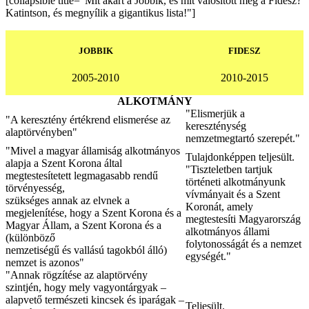
[collapsible title="Mit akart a Jobbik, és mit valósított meg a Fidesz?
Katintson, és megnyílik a gigantikus lista!"]
JOBBIK
FIDESZ
2005-2010
2010-2015
ALKOTMÁNY
"Elismerjük a
"A keresztény értékrend elismerése az
kereszténység
alaptörvényben"
nemzetmegtartó szerepét."
"Mivel a magyar államiság alkotmányos
Tulajdonképpen teljesült.
alapja a Szent Korona által
"Tiszteletben tartjuk
megtestesítetett legmagasabb rendű
történeti alkotmányunk
törvényesség,
vívmányait és a Szent
szükséges annak az elvnek a
Koronát, amely
megjelenítése, hogy a Szent Korona és a
megtestesíti Magyarország
Magyar Állam, a Szent Korona és a
alkotmányos állami
(különböző
folytonosságát és a nemzet
nemzetiségű és vallású tagokból álló)
egységét."
nemzet is azonos"
"Annak rögzítése az alaptörvény
szintjén, hogy mely vagyontárgyak –
alapvető természeti kincsek és iparágak –
Teljesült.