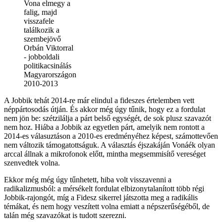
Vona elmegy a
falig, majd
visszafele
találkozik a
szembejövő
Orbán Viktorral
- jobboldali
politikacsinálás
Magyarországon
2010-2013
A Jobbik tehát 2014-re már elindul a fideszes értelemben vett
néppártosodás útján. És akkor még úgy tűnik, hogy ez a fordulat
nem jön be: szétzilálja a párt belső egységét, de sok plusz szavazót
nem hoz. Hiába a Jobbik az egyetlen párt, amelyik nem rontott a
2014-es válasuztáson a 2010-es eredményéhez képest, számottevően
nem változik támogatottságuk. A választás éjszakáján Vonáék olyan
arccal állnak a mikrofonok előtt, mintha megsemmisítő vereséget
szenvedtek volna.
Ekkor még még úgy tűnhetett, hiba volt visszavenni a
radikalizmusból: a mérsékelt fordulat elbizonytalanított több régi
Jobbik-rajongót, míg a Fidesz sikerrel játszotta meg a radikális
témákat, és nem hogy veszített volna emiatt a népszerűségéből, de
talán még szavazókat is tudott szerezni.