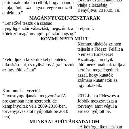
pártoknak abból a célból, hogy Trianon
vitája a lezárásig. "
napja, június 4-e legyen végre nemzeti
Benyújtva: 2010.05.19.
emléknap."
MAGÁNNYUGDÍJ-PÉNZTÁRAK
"Lehetővé tesszük a szabad
nyugdíjpénztár-választást, megszűnik a
Teljesült.
kötelező magánnyugdíj-pénztári tagság."
KOMMUNISTA MÚLT
Kommunikációs szinten
teljesíti a Fidesz: Felállt a
Nemzeti Emlékezet
"Feloldjuk a közérdekkel ellentétes
Bizottsága, amelyik
titkosításokat, és nyilvánosságra hozzuk
túldimenzionáltnak tartja a
az ügynöklistákat"
kérdést, megelégednek
azzal, hogy kutatók
számára kutathatók az
ügynökakták.
Kommunista vezetők
"luxusnyugdíjának" megvonása (A
2012-ben a Fidesz és a
programban nem szerepelt, de
Jobbik megszavazta a
kampányoltak vele 2009-2010-ben,
törvényt, amit végül a
törvényjavaslatot nyújtottak be 2010-
Fidesz nyújtott be.
ben)
MUNKAALAPÚ TÁRSADALOM
"A közfoglalkoztatásban