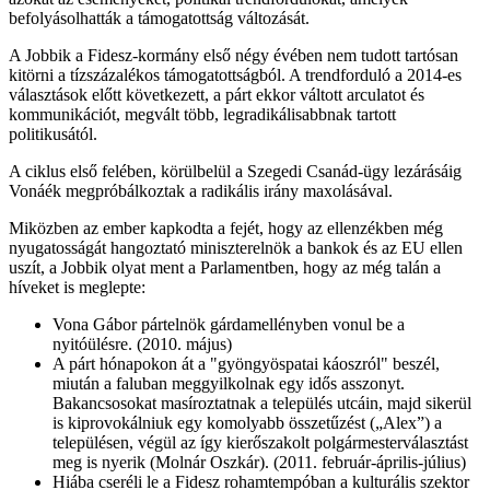
befolyásolhatták a támogatottság változását.
A Jobbik a Fidesz-kormány első négy évében nem tudott tartósan
kitörni a tízszázalékos támogatottságból. A trendforduló a 2014-es
választások előtt következett, a párt ekkor váltott arculatot és
kommunikációt, megvált több, legradikálisabbnak tartott
politikusától.
A ciklus első felében, körülbelül a Szegedi Csanád-ügy lezárásáig
Vonáék megpróbálkoztak a radikális irány maxolásával.
Miközben az ember kapkodta a fejét, hogy az ellenzékben még
nyugatosságát hangoztató miniszterelnök a bankok és az EU ellen
uszít, a Jobbik olyat ment a Parlamentben, hogy az még talán a
híveket is meglepte:
Vona Gábor pártelnök gárdamellényben vonul be a
nyitóülésre. (2010. május)
A párt hónapokon át a "gyöngyöspatai káoszról" beszél,
miután a faluban meggyilkolnak egy idős asszonyt.
Bakancsosokat masíroztatnak a település utcáin, majd sikerül
is kiprovokálniuk egy komolyabb összetűzést („Alex”) a
településen, végül az így kierőszakolt polgármesterválasztást
meg is nyerik (Molnár Oszkár). (2011. február-április-július)
Hiába cseréli le a Fidesz rohamtempóban a kulturális szektor