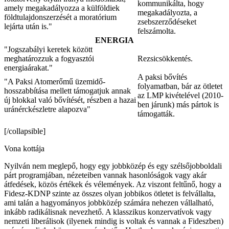
kommunikálta, hogy
amely megakadályozza a külföldiek
megakadályozta, a
földtulajdonszerzését a moratórium
zsebszerződéseket
lejárta után is."
felszámolta.
ENERGIA
"Jogszabályi keretek között
meghatározzuk a fogyasztói
Rezsicsökkentés.
energiaárakat."
A paksi bővítés
"A Paksi Atomerőmű üzemidő-
folyamatban, bár az ötletet
hosszabbítása mellett támogatjuk annak
az LMP kivételével (2010-
új blokkal való bővítését, részben a hazai
ben járunk) más pártok is
uránérckészletre alapozva"
támogatták.
[/collapsible]
Vona kottája
Nyilván nem meglepő, hogy egy jobbközép és egy szélsőjobboldali
párt programjában, nézeteiben vannak hasonlóságok vagy akár
átfedések, közös értékek és vélemények. Az viszont feltűnő, hogy a
Fidesz-KDNP szinte az összes olyan jobbikos ötletet is felvállalta,
ami talán a hagyományos jobbközép számára nehezen vállalható,
inkább radikálisnak nevezhető. A klasszikus konzervatívok vagy
nemzeti liberálisok (ilyenek mindig is voltak és vannak a Fideszben)