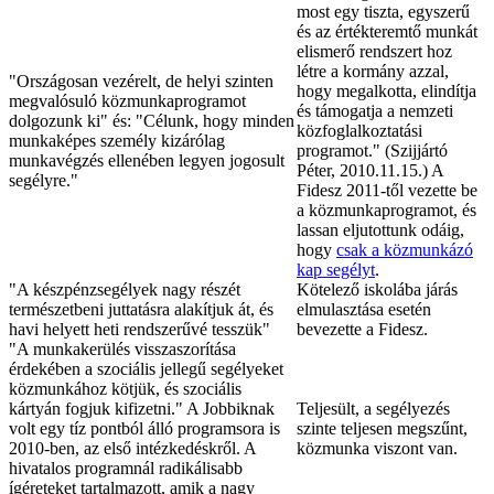
most egy tiszta, egyszerű
és az értékteremtő munkát
elismerő rendszert hoz
létre a kormány azzal,
"Országosan vezérelt, de helyi szinten
hogy megalkotta, elindítja
megvalósuló közmunkaprogramot
és támogatja a nemzeti
dolgozunk ki" és: "Célunk, hogy minden
közfoglalkoztatási
munkaképes személy kizárólag
programot." (Szijjártó
munkavégzés ellenében legyen jogosult
Péter, 2010.11.15.) A
segélyre."
Fidesz 2011-től vezette be
a közmunkaprogramot, és
lassan eljutottunk odáig,
hogy
csak a közmunkázó
kap segélyt
.
"A készpénzsegélyek nagy részét
Kötelező iskolába járás
természetbeni juttatásra alakítjuk át, és
elmulasztása esetén
havi helyett heti rendszerűvé tesszük"
bevezette a Fidesz.
"A munkakerülés visszaszorítása
érdekében a szociális jellegű segélyeket
közmunkához kötjük, és szociális
kártyán fogjuk kifizetni." A Jobbiknak
Teljesült, a segélyezés
volt egy tíz pontból álló programsora is
szinte teljesen megszűnt,
2010-ben, az első intézkedéskről. A
közmunka viszont van.
hivatalos programnál radikálisabb
ígéreteket tartalmazott, amik a nagy