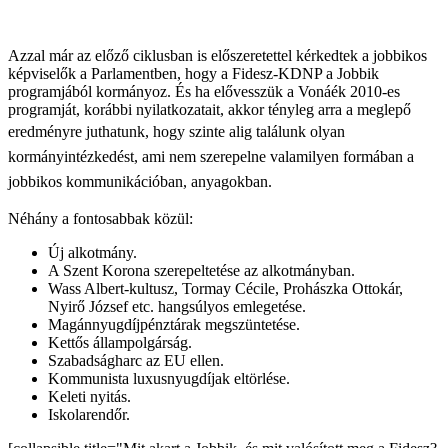
Azzal már az előző ciklusban is előszeretettel kérkedtek a jobbikos
képviselők a Parlamentben, hogy a Fidesz-KDNP a Jobbik
programjából kormányoz. És ha elővesszük a Vonáék 2010-es
programját, korábbi nyilatkozatait, akkor tényleg arra a meglepő
eredményre juthatunk,
hogy szinte alig találunk olyan
kormányintézkedést, ami nem szerepelne valamilyen formában a
jobbikos kommunikációban, anyagokban.
Néhány a fontosabbak közül:
Új alkotmány.
A Szent Korona szerepeltetése az alkotmányban.
Wass Albert-kultusz, Tormay Cécile, Prohászka Ottokár,
Nyirő József etc. hangsúlyos emlegetése.
Magánnyugdíjpénztárak megszüntetése.
Kettős állampolgárság.
Szabadságharc az EU ellen.
Kommunista luxusnyugdíjak eltörlése.
Keleti nyitás.
Iskolarendőr.