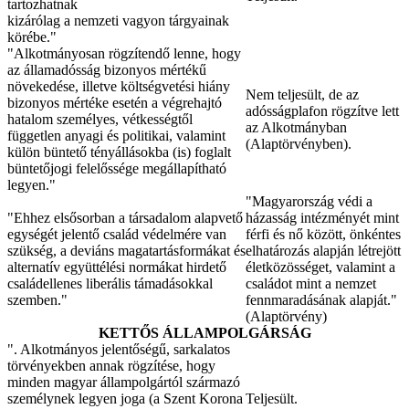
tartozhatnak
kizárólag a nemzeti vagyon tárgyainak
körébe."
"Alkotmányosan rögzítendő lenne, hogy
az államadósság bizonyos mértékű
növekedése, illetve költségvetési hiány
Nem teljesült, de az
bizonyos mértéke esetén a végrehajtó
adósságplafon rögzítve lett
hatalom személyes, vétkességtől
az Alkotmányban
független anyagi és politikai, valamint
(Alaptörvényben).
külön büntető tényállásokba (is) foglalt
büntetőjogi felelőssége megállapítható
legyen."
"Magyarország védi a
"Ehhez elsősorban a társadalom alapvető
házasság intézményét mint
egységét jelentő család védelmére van
férfi és nő között, önkéntes
szükség, a deviáns magatartásformákat és
elhatározás alapján létrejött
alternatív együttélési normákat hirdető
életközösséget, valamint a
családellenes liberális támadásokkal
családot mint a nemzet
szemben."
fennmaradásának alapját."
(Alaptörvény)
KETTŐS ÁLLAMPOLGÁRSÁG
". Alkotmányos jelentőségű, sarkalatos
törvényekben annak rögzítése, hogy
minden magyar állampolgártól származó
személynek legyen joga (a Szent Korona
Teljesült.