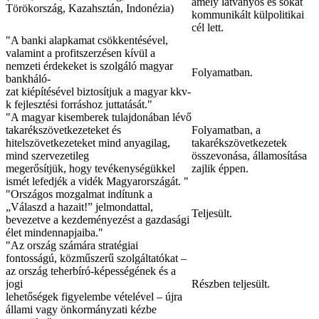
amely látványos és sokat
Törökország, Kazahsztán, Indonézia)
kommunikált külpolitikai
cél lett.
"A banki alapkamat csökkentésével,
valamint a profitszerzésen kívül a
nemzeti érdekeket is szolgáló magyar
Folyamatban.
bankháló-
zat kiépítésével biztosítjuk a magyar kkv-
k fejlesztési forráshoz juttatását."
"A magyar kisemberek tulajdonában lévő
takarékszövetkezeteket és
Folyamatban, a
hitelszövetkezeteket mind anyagilag,
takarékszövetkezetek
mind szervezetileg
összevonása, államosítása
megerősítjük, hogy tevékenységükkel
zajlik éppen.
ismét lefedjék a vidék Magyarországát. "
"Országos mozgalmat indítunk a
„Válaszd a hazait!” jelmondattal,
Teljesült.
bevezetve a kezdeményezést a gazdasági
élet mindennapjaiba."
"Az ország számára stratégiai
fontosságú, közműszerű szolgáltatókat –
az ország teherbíró-képességének és a
jogi
Részben teljesült.
lehetőségek figyelembe vételével – újra
állami vagy önkormányzati kézbe