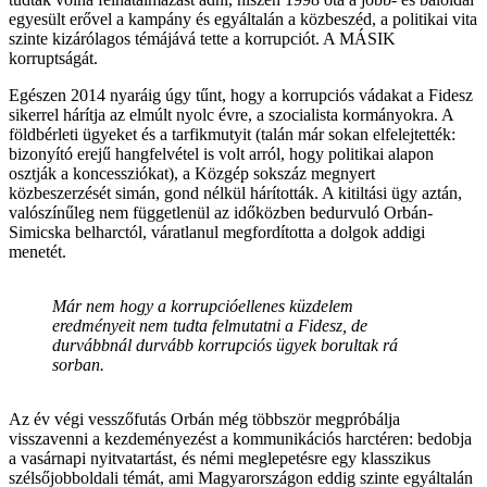
egyesült erővel a kampány és egyáltalán a közbeszéd, a politikai vita
szinte kizárólagos témájává tette a korrupciót. A MÁSIK
korruptságát.
Egészen 2014 nyaráig úgy tűnt, hogy a korrupciós vádakat a Fidesz
sikerrel hárítja az elmúlt nyolc évre, a szocialista kormányokra. A
földbérleti ügyeket és a tarfikmutyit (talán már sokan elfelejtették:
bizonyító erejű hangfelvétel is volt arról, hogy politikai alapon
osztják a koncessziókat), a Közgép sokszáz megnyert
közbeszerzését simán, gond nélkül hárították. A kitiltási ügy aztán,
valószínűleg nem függetlenül az időközben bedurvuló Orbán-
Simicska belharctól, váratlanul megfordította a dolgok addigi
menetét.
Már nem hogy a korrupcióellenes küzdelem
eredményeit nem tudta felmutatni a Fidesz, de
durvábbnál durvább korrupciós ügyek borultak rá
sorban.
Az év végi vesszőfutás Orbán még többször megpróbálja
visszavenni a kezdeményezést a kommunikációs harctéren: bedobja
a vasárnapi nyitvatartást, és némi meglepetésre egy klasszikus
szélsőjobboldali témát, ami Magyarországon eddig szinte egyáltalán