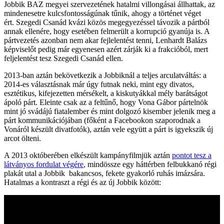
Jobbik BAZ megyei szervezetének hatalmi villongásai állhattak, az
mindenesetre kulcsfontosságúnak tűnik, ahogy a történet véget
ért. Szegedi Csanád kvázi közös megegyezéssel távozik a pártból
annak ellenére, hogy esetében felmerült a korrupció gyanúja is. A
pártvezetés azonban nem akar fejlelentést tenni, Lenhardt Balázs
képviselőt pedig már egyenesen azért zárják ki a frakcióból, mert
feljelentést tesz Szegedi Csanád ellen.
2013-ban aztán bekövetkezik a Jobbiknál a teljes arculatváltás: a
2014-es választásnak már úgy futnak neki, mint egy divatos,
esztétikus, kifejezetten mérsékelt, a kiskutyákkal mély barátságot
ápoló párt. Eleinte csak az a feltűnő, hogy Vona Gábor pártelnök
mint jó svádájú fiatalember és mint dolgozó kisember jelenik meg a
párt kommunikációjában (főként a Facebookon szaporodnak a
Vonáról készült divatfotók), aztán vele együtt a párt is igyekszik új
arcot ölteni.
A 2013 októberében elkészült kampányfilmjük aztán
pontot tesz a
látványos fordulat végére
, mindössze egy háttérben felbukkanó régi
plakát utal a Jobbik bakancsos, fekete gyakorló ruhás imázsára.
Hatalmas a kontraszt a régi és az új Jobbik között: