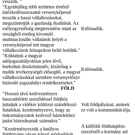
vesszük. "
"Egyidejűleg több területen történő
intézkedéssorozattal versenyképessé
tesszük a hazai vállalkozásokat,
megszüntetjük a gazdaság dualitását. Az
esélyegyenlőség megteremtése miatt az
Különadók.
országból esetleg kivonuló
multinacionális vállalatok helyét a
versenyképessé tett magyar
vállalkozások hónapokon belül betöltik."
"Kiiktatjuk a magyar
adójogszabályokban jelen lévő,
burkoltan diszkriminatív, kizárólag a
Különadók.
multik tevékenységét elősegítő, a magyar
vállalkozásokkal szemben versenyelőnyt
biztosító jogszabályi rendelkezéseket."
FÖLD
"Hosszú távú kedvezményes
haszonbérleti szerződéssel földhöz
juttatjuk a vidékre költözni szándékozó
Volt földpályázat, aminek
fiatalokat, kezdeményezve, hogy az
ez volt a kommunikációja.
önkormányzatok kedvező háztelekhez
jutást biztosítsanak számukra."
A külföldi földtulajdon-
"Kezdeményezzük a hatályos
szerzésről a kormány azt
földtörvény olyan irányú módosítását,