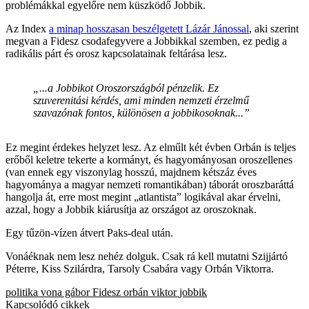
problémákkal egyelőre nem küszködő Jobbik.
Az Index
a minap hosszasan beszélgetett Lázár Jánossal
, aki szerint
megvan a Fidesz csodafegyvere a Jobbikkal szemben, ez pedig a
radikális párt és orosz kapcsolatainak feltárása lesz.
„...a Jobbikot Oroszországból pénzelik. Ez
szuverenitási kérdés, ami minden nemzeti érzelmű
szavazónak fontos, különösen a jobbikosoknak...”
Ez megint érdekes helyzet lesz. Az elműlt két évben Orbán is teljes
erőből keletre tekerte a kormányt, és hagyományosan oroszellenes
(van ennek egy viszonylag hosszú, majdnem kétszáz éves
hagyománya a magyar nemzeti romantikában) táborát oroszbaráttá
hangolja át, erre most megint „atlantista” logikával akar érvelni,
azzal, hogy a Jobbik kiárusítja az országot az oroszoknak.
Egy tűzön-vízen átvert Paks-deal után.
Vonáéknak nem lesz nehéz dolguk. Csak rá kell mutatni Szijjártó
Péterre, Kiss Szilárdra, Tarsoly Csabára vagy Orbán Viktorra.
politika
vona gábor
Fidesz
orbán viktor
jobbik
Kapcsolódó cikkek