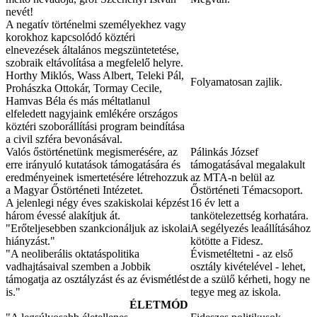
nevét!
A negatív történelmi személyekhez vagy
korokhoz kapcsolódó köztéri
elnevezések általános megszüntetetése,
szobraik eltávolítása a megfelelő helyre.
Horthy Miklós, Wass Albert, Teleki Pál,
Folyamatosan zajlik.
Prohászka Ottokár, Tormay Cecile,
Hamvas Béla és más méltatlanul
elfeledett nagyjaink emlékére országos
köztéri szoborállítási program beindítása
a civil szféra bevonásával.
Valós őstörténetünk megismerésére, az
Pálinkás József
erre irányuló kutatások támogatására és
támogatásával megalakult
eredményeinek ismertetésére létrehozzuk
az MTA-n belül az
a Magyar Őstörténeti Intézetet.
Őstörténeti Témacsoport.
A jelenlegi négy éves szakiskolai képzést
16 év lett a
három évessé alakítjuk át.
tankötelezettség korhatára.
"Erőteljesebben szankcionáljuk az iskolai
A segélyezés leaállításához
hiányzást."
kötötte a Fidesz.
"A neoliberális oktatáspolitika
Évismetéltetni - az első
vadhajtásaival szemben a Jobbik
osztály kivételével - lehet,
támogatja az osztályzást és az évismétlést
de a szülő kérheti, hogy ne
is."
tegye meg az iskola.
ÉLETMÓD