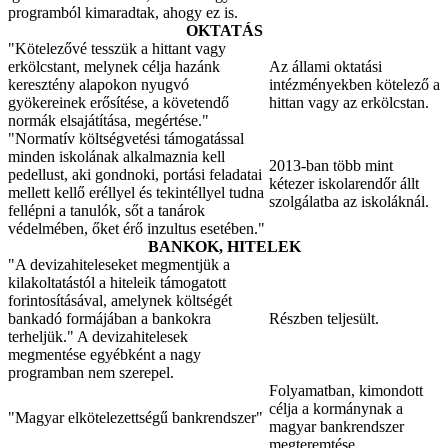
programból kimaradtak, ahogy ez is.
OKTATÁS
"Kötelezővé tesszük a hittant vagy
erkölcstant, melynek célja hazánk
Az állami oktatási
keresztény alapokon nyugvó
intézményekben kötelező a
gyökereinek erősítése, a követendő
hittan vagy az erkölcstan.
normák elsajátítása, megértése."
"Normatív költségvetési támogatással
minden iskolának alkalmaznia kell
2013-ban több mint
pedellust, aki gondnoki, portási feladatai
kétezer iskolarendőr állt
mellett kellő eréllyel és tekintéllyel tudna
szolgálatba az iskoláknál.
fellépni a tanulók, sőt a tanárok
védelmében, őket érő inzultus esetében."
BANKOK, HITELEK
"A devizahiteleseket megmentjük a
kilakoltatástól a hiteleik támogatott
forintosításával, amelynek költségét
bankadó formájában a bankokra
Részben teljesült.
terheljük." A devizahitelesek
megmentése egyébként a nagy
programban nem szerepel.
Folyamatban, kimondott
célja a kormánynak a
"Magyar elkötelezettségű bankrendszer"
magyar bankrendszer
megteremtése.