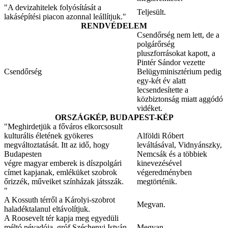
"A devizahitelek folyósítását a
Teljesült.
lakásépítési piacon azonnal leállítjuk."
RENDVÉDELEM
Csendőrség nem lett, de a
polgárőrség
pluszforrásokat kapott, a
Pintér Sándor vezette
Csendőrség
Belügyminisztérium pedig
egy-két év alatt
lecsendesítette a
közbiztonság miatt aggódó
vidéket.
ORSZÁGKÉP, BUDAPEST-KÉP
"Meghirdetjük a főváros elkorcsosult
kulturális életének gyökeres
Alföldi Róbert
megváltoztatását. Itt az idő, hogy
leváltásával, Vidnyánszky,
Budapesten
Nemcsák és a többiek
végre magyar emberek is díszpolgári
kinevezésével
címet kapjanak, emléküket szobrok
végeredményben
őrizzék, műveiket színházak játsszák.
megtörténik.
"
A Kossuth térről a Károlyi-szobrot
Megvan.
haladéktalanul eltávolítjuk.
A Roosevelt tér kapja meg egyedüli
méltó névadója, gróf Széchenyi István
Megvan.