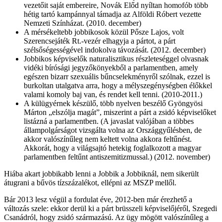
vezetőit saját embereire, Novák Előd nyíltan homofób több
hétig tartó kampánnyal támadja az Alföldi Róbert vezette
Nemzeti Színházat. (2010. december)
A mérsékeltebb jobbikosok közül Pősze Lajos, volt
Szerencsejáték Rt.-vezér elhagyja a pártot, a párt
szélsőségességével indokolva távozását. (2012. december)
Jobbikos képviselők naturalisztikus részleteséggel olvasnak
vidéki bírósági jegyzőkönyekből a parlamentben, amely
egészen bizarr szexuális bűncselekményről szólnak, ezzel is
burkoltan utalgatva arra, hogy a mélyszegénységben élőkkel
valami komoly baj van, és rendet kell tenni. (2010-2011.)
A külügyérnek készülő, több nyelven beszélő Gyöngyösi
Márton „elszólja magát”, miszerint a párt a zsidó képviselőket
listázná a parlamentben. (A javaslat valójában a többes
állampolgárságot vizsgálta volna az Országgyűlésben, de
akkor valószínűleg nem keltett volna akkora feltűnést.
Akkorát, hogy a világsajtó hetekig foglalkozott a magyar
parlamentben feltűnt antiszemitizmussal.) (2012. november)
Hiába akart jobbikabb lenni a Jobbik a Jobbiknál, nem sikerült
átugrani a bűvös tízszázalékot, ellépni az MSZP mellől.
Bár 2013 lesz végül a fordulat éve, 2012-ben már érezhető a
változás szele: ekkor derül ki a párt brüsszeli képviselőjéről, Szegedi
Csanádról, hogy zsidó származású. Az ügy mögött valószínűleg a