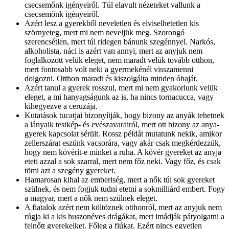
csecsemőnk igényeiről. Túl elavult nézeteket vallunk a
csecsemőnk igényeiről.
Azért lesz a gyerekből neveletlen és elviselhetetlen kis
szörnyeteg, mert mi nem neveljük meg. Szorongó
szerencsétlen, mert túl ridegen bánunk szegénnyel. Narkós,
alkoholista, náci is azért van annyi, mert az anyjuk nem
foglalkozott velük eleget, nem maradt velük tovább otthon,
mert fontosabb volt neki a gyermekénél visszamenni
dolgozni. Otthon maradt és kiszolgálta minden óhaját.
Azért tanul a gyerek rosszul, mert mi nem gyakorlunk velük
eleget, a mi hanyagságunk az is, ha nincs tornacucca, vagy
kihegyezve a ceruzája.
Kutatások tucatjai bizonyítják, hogy bizony az anyák tehetnek
a lányaik testkép- és evészavarairól, mert ott bizony az anya-
gyerek kapcsolat sérült. Rossz példát mutatunk nekik, amikor
zellerszárat eszünk vacsorára, vagy akár csak megkérdezzük,
hogy nem kövérít-e minket a ruha. A kövér gyereket az anyja
eteti azzal a sok szarral, mert nem főz neki. Vagy főz, és csak
tömi azt a szegény gyereket.
Hamarosan kihal az emberiség, mert a nők túl sok gyereket
szülnek, és nem fogjuk tudni etetni a sokmilliárd embert. Fogy
a magyar, mert a nők nem szülnek eleget.
A fiatalok azért nem költöznek otthonról, mert az anyjuk nem
rúgja ki a kis huszonéves drágákat, mert imádják pátyolgatni a
felnőtt gyerekeiket. Főleg a fiúkat. Ezért nincs egyetlen