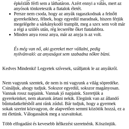
épkézláb férfi sem a láthatáron. Azért ennyi a válás, mert az
anyósok tönkreteszik a fiatalok életét.
Persze nem csoda, hogy az anyák ragaszkodnak a felnőtt
gyerekeikhez, félnek, hogy egyedül maradnak, hiszen férjük
megelégelte a sárkánykodó tramplit, meg a szex sem volt már
a régi a szülés után, rég lecserélte őket fiatalabbra.
Minden anya rossz anya, már az anyja is az volt.
És még van nő, aki gyereket mer vállalni, pedig
nyilvánvaló: az anyaságot sem szabadna nőkre bízni.
Kedves Mindenki! Legyetek szívesek, szálljatok le az anyákról.
Nem vagyunk szentek, de nem is mi vagyunk a világ söpredéke.
Csináljuk, ahogy tudjuk. Sokszor egyedül, sokszor magányosan.
Vannak rossz napjaink. Vannak jó napjaink. Szeretjük a
gyerekeinket, nem akarunk ártani nekik. Elegünk van az állandó
bűntudatkeltésből ami ránk zúdul. Bár tudjuk, hogy a gyermek
sokak szerint közvagyon, de alapvetően semmi közötök hozzá, ez a
mi életünk. Válogassátok meg a szavaitokat.
Több elfogadást és kevesebb ítélkezést szeretnénk. Köszönjük.