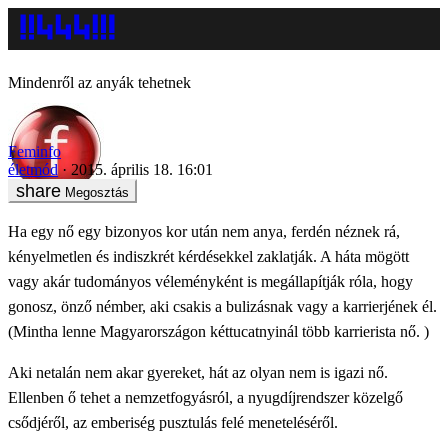
Mindenről az anyák tehetnek
Feminfo
életmód
2015. április 18. 16:01
Megosztás
Ha egy nő egy bizonyos kor után nem anya, ferdén néznek rá,
kényelmetlen és indiszkrét kérdésekkel zaklatják. A háta mögött
vagy akár tudományos véleményként is megállapítják róla, hogy
gonosz, önző némber, aki csakis a bulizásnak vagy a karrierjének él.
(Mintha lenne Magyarországon kéttucatnyinál több karrierista nő. )
Aki netalán nem akar gyereket, hát az olyan nem is igazi nő.
Ellenben ő tehet a nemzetfogyásról, a nyugdíjrendszer közelgő
csődjéről, az emberiség pusztulás felé meneteléséről.