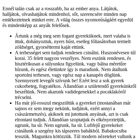
Ennél talán csak az a rosszabb, ha az ember anya. Látjátok,
halljátok, olvashatjátok mindenhol, sőt, szerencsére minden nap
emlékeztetnek minket erre. A világ összes nyomorúságáért egyedül
és mindenképp az anyák felelősek.
Ártunk a még meg sem fogant gyereküknek, mert valaha is
ittuk, dohányoztuk, nyers húst, esetleg fóliasátorban termelt
zöldséget, gyorséttermi kaját ettünk.
A terhességet sem tudjuk rendesen csinálni. Huszonévesen túl
korai. 35 felett nagyon veszélyes. Nem eszünk rendesen, és
hisztérikusan a súlyunkra figyelünk, vagy bálna méretűre
hízunk, és egész életünkre így is maradunk. Nem átallunk
sportolni terhesen, vagy egész nap a kanapén döglünk.
Szennyezett levegőt szívunk be! Ezért lesz a sok gyerek
cukorbeteg, fogyatékos. Állandóan a születendő gyerekünkről
beszélünk. Nem akarunk vadidegenekkel a pocaklakóról
trécselni.
Ha már jól-rosszul megszültük a gyereket (mostanában már
sajnos ez sem megy nekünk, tudjátok, ezért annyi a
császármetszés), akiknek mi jutottunk anyának, azt is csak
elrontani tudjuk. Állandóan szoptatjuk és elkényeztetjük,
ugrunk, ha sír. Nem ugrunk, ha sír. Lufifejű gyerekeket
csinálunk a szegény kis tápszeres babákból. Babakocsiba
tesszük. Magunkra kötözzük. Túl modern nézeteket vallunk a