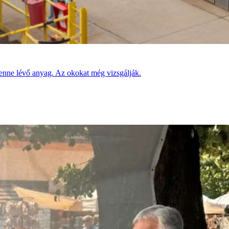
benne lévő anyag. Az okokat még vizsgálják.