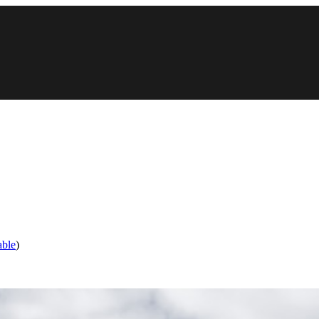
ble
)