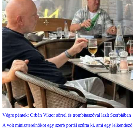
Végre péntek: Orbán Viktor sörrel és trombitaszóval lazít Szerbiában
A volt miniszterelnököt egy szerb portál szúrta ki, ami egy lelkendez