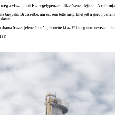
 meg a visszatartott EU-segélypénzek kifizetésének fejében. A reformj
lna tárgyalni Brüsszelbe, ám ezt sem tette meg. Ehelyett a görög parla
latait.
 dráma összes jelenetében" - jelentette ki az EU meg nem nevezett ille
MTI)