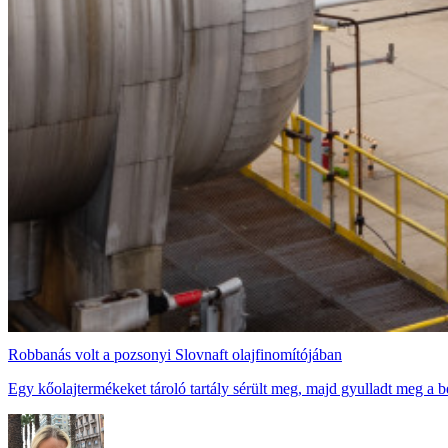
Robbanás volt a pozsonyi Slovnaft olajfinomítójában
Egy kőolajtermékeket tároló tartály sérült meg, majd gyulladt meg a 