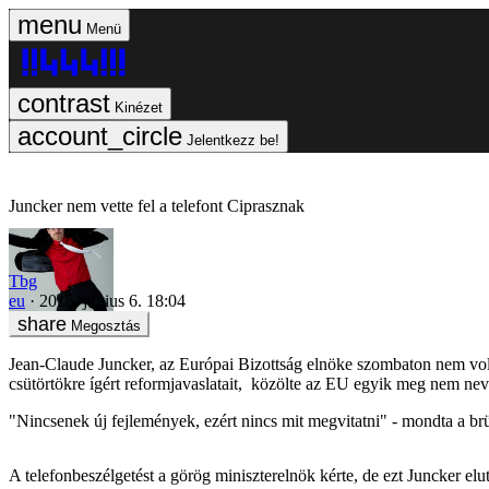
Menü
Kinézet
Jelentkezz be!
Juncker nem vette fel a telefont Ciprasznak
Tbg
eu
2015. június 6. 18:04
Megosztás
Jean-Claude Juncker, az Európai Bizottság elnöke szombaton nem volt
csütörtökre ígért reformjavaslatait, közölte az EU egyik meg nem neve
"Nincsenek új fejlemények, ezért nincs mit megvitatni" - mondta a brüs
A telefonbeszélgetést a görög miniszterelnök kérte, de ezt Juncker elut