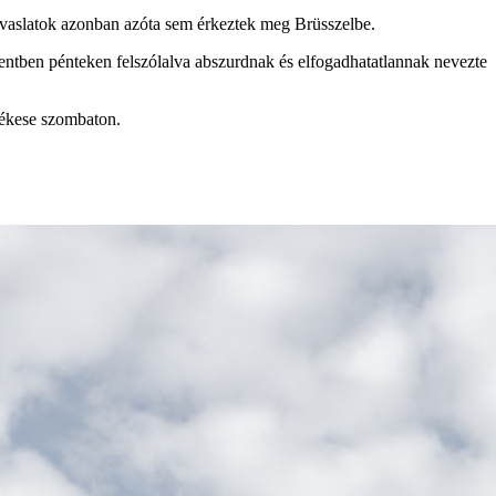
avaslatok azonban azóta sem érkeztek meg Brüsszelbe.
mentben pénteken felszólalva abszurdnak és elfogadhatatlannak nevezte
tékese szombaton.