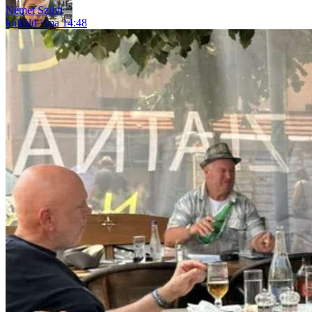
Német Szilvi
külföld
ma 14:48