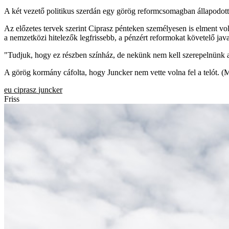
A két vezető politikus szerdán egy görög reformcsomagban állapodott
Az előzetes tervek szerint Ciprasz pénteken személyesen is elment vo
a nemzetközi hitelezők legfrissebb, a pénzért reformokat követelő javas
"Tudjuk, hogy ez részben színház, de nekünk nem kell szerepelnünk a
A görög kormány cáfolta, hogy Juncker nem vette volna fel a telót. (
eu
ciprasz
juncker
Friss