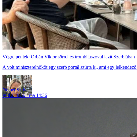
Végre péntek: Orbán Viktor sörrel és trombitaszóval lazít Szerbiában
A volt miniszterelnököt egy szerb portál szúrta ki, ami egy lelkendez
Német Szilvi
POLITIKA
ma 14:36