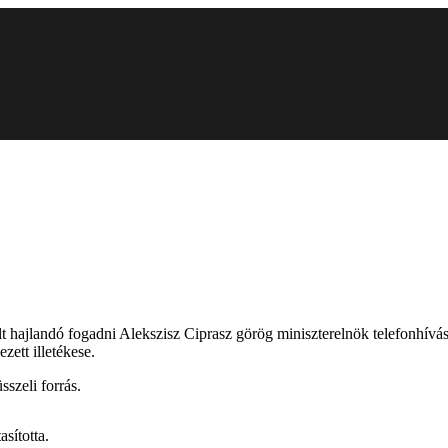
 hajlandó fogadni Alekszisz Ciprasz görög miniszterelnök telefonhívá
zett illetékese.
szeli forrás.
asította.