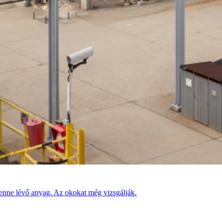
benne lévő anyag. Az okokat még vizsgálják.