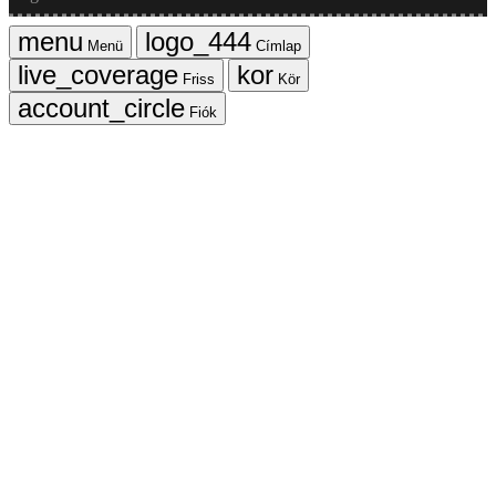
Menü
Címlap
Friss
Kör
Fiók