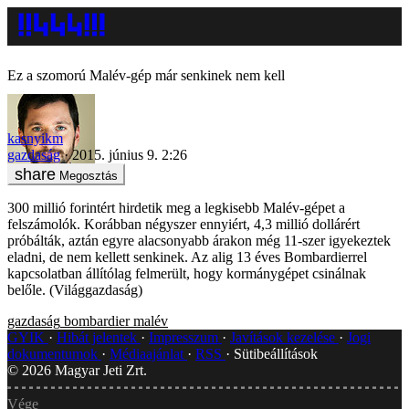
Ez a szomorú Malév-gép már senkinek nem kell
kasnyikm
gazdaság
2015. június 9. 2:26
Megosztás
300 millió forintért hirdetik meg a legkisebb Malév-gépet a
felszámolók. Korábban négyszer ennyiért, 4,3 millió dollárért
próbálták, aztán egyre alacsonyabb árakon még 11-szer igyekeztek
eladni, de nem kellett senkinek. Az alig 13 éves Bombardierrel
kapcsolatban állítólag felmerült, hogy kormánygépet csinálnak
belőle. (Világgazdaság)
gazdaság
bombardier
malév
GYIK
Hibát jelentek
Impresszum
Javítások kezelése
Jogi
dokumentumok
Médiaajánlat
RSS
Sütibeállítások
©
2026
Magyar Jeti Zrt.
Vége