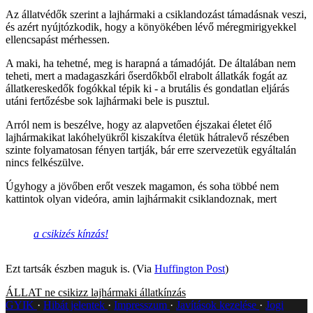
Az állatvédők szerint a lajhármaki a csiklandozást támadásnak veszi,
és azért nyújtózkodik, hogy a könyökében lévő méregmirigyekkel
ellencsapást mérhessen.
A maki, ha tehetné, meg is harapná a támadóját. De általában nem
teheti, mert a madagaszkári őserdőkből elrabolt állatkák fogát az
állatkereskedők fogókkal tépik ki - a brutális és gondatlan eljárás
utáni fertőzésbe sok lajhármaki bele is pusztul.
Arról nem is beszélve, hogy az alapvetően éjszakai életet élő
lajhármakikat lakóhelyükről kiszakítva életük hátralevő részében
szinte folyamatosan fényen tartják, bár erre szervezetük egyáltalán
nincs felkészülve.
Úgyhogy a jövőben erőt veszek magamon, és soha többé nem
kattintok olyan videóra, amin lajhármakit csiklandoznak, mert
a csikizés kínzás!
Ezt tartsák észben maguk is. (Via
Huffington Post
)
ÁLLAT
ne csikizz
lajhármaki
állatkínzás
GYIK
Hibát jelentek
Impresszum
Javítások kezelése
Jogi