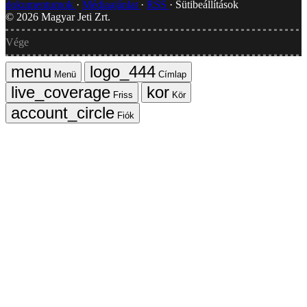
dokumentumok
Médiaajánlat
RSS
Sütibeállítások
©
2026
Magyar Jeti Zrt.
Vége
Menü
Címlap
Friss
Kör
Fiók