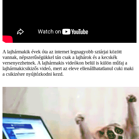
A lajhármakik évek óta az internet legnagyobb sztárjai között
vannak, népszerűségükkel tán csak a lajhárok és a kecskék
versenyezhetnek. A lajhármakis videókon belül is külön műfaj a
lajhármakicsikizős videó, mert az eleve ellenállhatatlanul cuki maki
a csikizésre nyújtózkodni kezd.