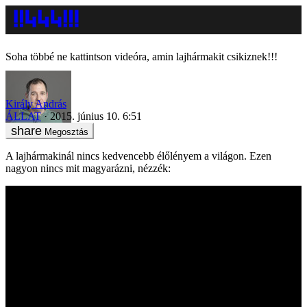
Soha többé ne kattintson videóra, amin lajhármakit csikiznek!!!
Király András
ÁLLAT
2015. június 10. 6:51
Megosztás
A lajhármakinál nincs kedvencebb élőlényem a világon. Ezen
nagyon nincs mit magyarázni, nézzék: