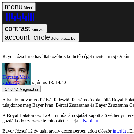
Menü
Kinézet
Jelentkezz be!
Bayer József médiavállalkozóhoz köthető céget mentett meg Orbán
Herczeg Márk
gazdaság
2015. június 13. 14:42
Megosztás
A balatonudvari golfpályát fejlesztő, felszámolás alatt álló Royal B
tulajdonos még Bayer Iván, Bérczi Zsuzsanna és Bayer Zsuzsanna Csil
A Royal Balaton Golf 291 milliós támogatást kapott a Széchenyi Tervb
gazdálkodó szervezetté minősítette – írja a
Napi.hu
.
Bayer József 12 év után tavaly decemberben adott először
interjút
„Eng