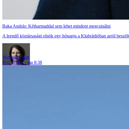
Baka András: Kétharmaddal sem lehet mindent megcsinálni
A leendő köztársasági elnök egy hónapja a Klubrádióban arról beszélt, 
Windisch Judit
POLITIKA
ma 8:38