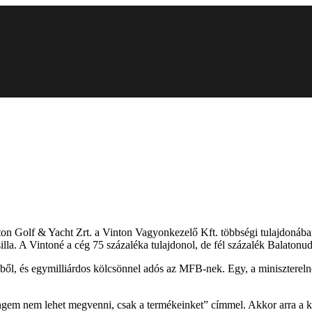
alaton Golf & Yacht Zrt. a Vinton Vagyonkezelő Kft. többségi tulajdoná
la. A Vintoné a cég 75 százaléka tulajdonol, de fél százalék Balatonu
ől, és egymilliárdos kölcsönnel adós az MFB-nek. Egy, a miniszterelnök 
em nem lehet megvenni, csak a termékeinket” címmel. Akkor arra a kér