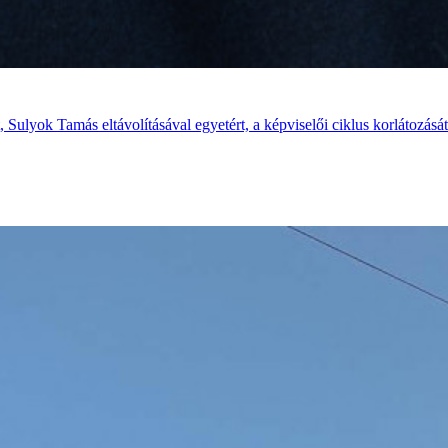
Sulyok Tamás eltávolításával egyetért, a képviselői ciklus korlátozását 