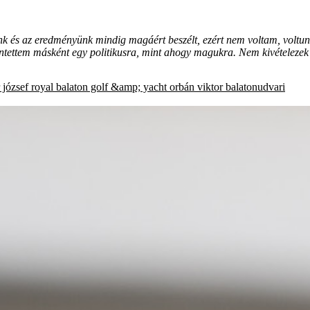
k és az eredményünk mindig magáért beszélt, ezért nem voltam, voltunk 
ntettem másként egy politikusra, mint ahogy magukra. Nem kivételezek 
 józsef
royal balaton golf &amp; yacht
orbán viktor
balatonudvari