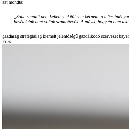
azt mondta:
„Soha semmit nem kellett senkitől sem kérnem, a teljesítményün
bevételeink nem voltak számottevők. A másik, hogy én nem teki
gazdaság
stratégiailag kiemelt jelentőségű gazdálkodó szervezet
bayer
Friss