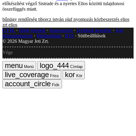
előkészítést végző Sistrade és a nyertes Elios közötti tulajdonosi
összefüggés miatt.
bűnügy
rendőrség
tiborcz istván
olaf
nyomozás
közbeszerzés
elios
zrt
elios
GYIK
Hibát jelentek
Impresszum
Javítások kezelése
Jogi
dokumentumok
Médiaajánlat
RSS
Sütibeállítások
©
2026
Magyar Jeti Zrt.
Vége
Menü
Címlap
Friss
Kör
Fiók