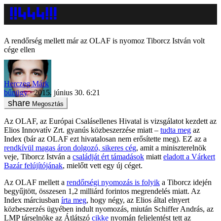
A rendőrség mellett már az OLAF is nyomoz Tiborcz István volt
cége ellen
Herczeg Márk
bűnügy
2015. június 30. 6:21
Megosztás
Az OLAF, az Európai Csalásellenes Hivatal is vizsgálatot kezdett az
Elios Innovatív Zrt. gyanús közbeszerzése miatt –
tudta meg
az
Index (bár az OLAF ezt hivatalosan nem erősítette meg). EZ az a
rendkívül magas áron dolgozó, sikeres cég
, amit a miniszterelnök
veje, Tiborcz István a
családját ért támadások
miatt
eladott a Várkert
Bazár felújítójának
, mielőtt vett egy új céget.
Az OLAF mellett a
rendőrségi nyomozás is folyik
a Tiborcz idején
begyűjtött, összesen 1,2 milliárd forintos megrendelés miatt. Az
Index márciusban
írta meg
, hogy négy, az Elios által elnyert
közbeszerzés ügyében indult nyomozás, miután Schiffer András, az
LMP társelnöke az Átlátszó
cikke
nyomán feljelentést tett az