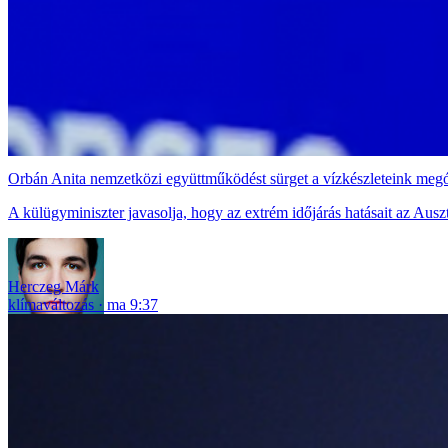
Orbán Anita nemzetközi együttműködést sürget a vízkészleteink meg
A külügyminiszter javasolja, hogy az extrém időjárás hatásait az Aus
Herczeg Márk
klímaváltozás
ma 9:37