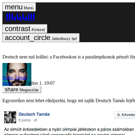
Menü
Kinézet
Jelentkezz be!
Deutsch nem tud leállni: a Facebookon is a paralimpikonok pénzét fúr
Botos Tamás
sport
2015. július 1. 19:07
Megosztás
Egyszerűen nem lehet elképzelni, hogy mi zajlik Deutsch Tamás fejé