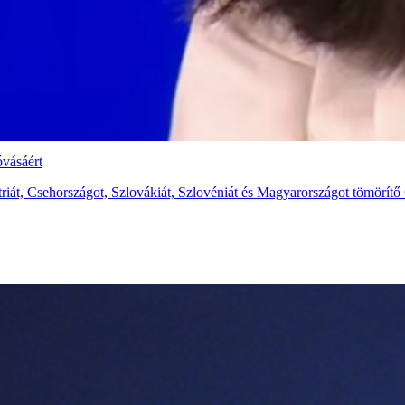
óvásáért
ztriát, Csehországot, Szlovákiát, Szlovéniát és Magyarországot tömörí