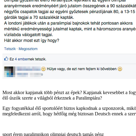
Most akkor kapjanak több pénzt az épek? Kapjanak kevesebbet a fogya
élő úszók szerte a világból érkeznek a Paralimpiára?
Egy fogyatékkal élő sportolóért biztos kapkodnak a szponzorok, miközb
megfeledkezni arról, hogy hétfőig még biztosan Deutsch ennek a szer
sport
érem
paralimpikon
olimpiai
deutsch tamás
pénz