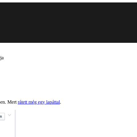
ja
ben. Mert
rátett még egy lapáttal
.