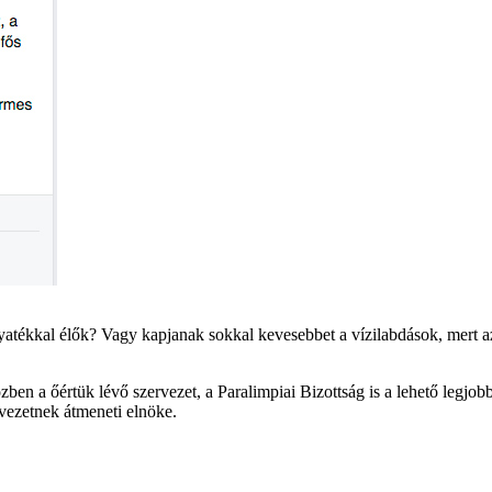
tékkal élők? Vagy kapjanak sokkal kevesebbet a vízilabdások, mert az
en a őértük lévő szervezet, a Paralimpiai Bizottság is a lehető legjobb
vezetnek átmeneti elnöke.