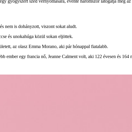
k egy gyógyszert szed vérnyomására, évente háromszor látogatja meg az 
 és nem is dohányzott, viszont sokat aludt.
ccse és unokahúga közül sokan eljöttek.
letett, az olasz Emma Morano, aki pár hónappal fiatalabb.
bb ember egy francia nő, Jeanne Calment volt, aki 122 évesen és 164 n