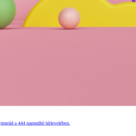
ingrád a 444 napindító hírlevelében.