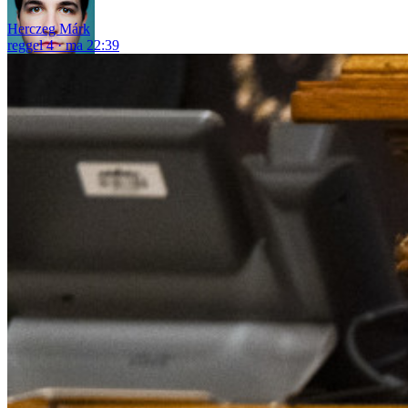
Herczeg Márk
reggel 4
ma 22:39