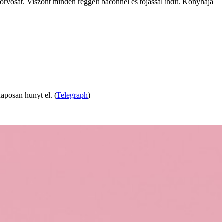
orvosát. Viszont minden reggelt baconnel és tojással indít. Konyhája
aposan hunyt el. (
Telegraph
)