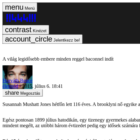
Menü
Kinézet
Jelentkezz be!
A világ legidősebb embere minden reggel baconnel indít
Horváth Bence
életmód
2015. július 6. 18:41
Megosztás
Susannah Mushatt Jones hétfőn lett 116 éves. A brooklyni nő egyike a
Egész pontosan 1899 július hatodikán, egy tizenegy gyermekes alabama
mindent megélt, az utóbbi három évtizedet pedig egy idősek számára f