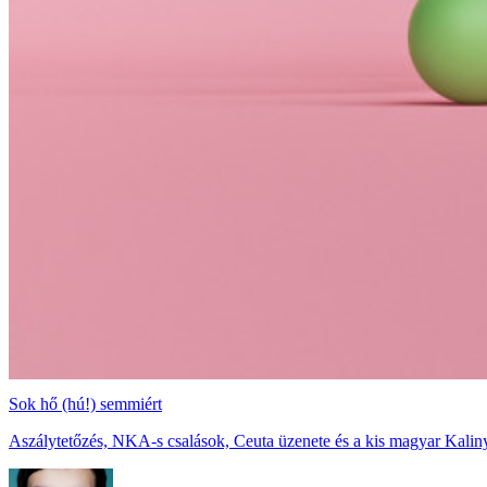
Sok hő (hú!) semmiért
Aszálytetőzés, NKA-s csalások, Ceuta üzenete és a kis magyar Kaliny