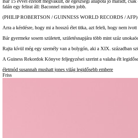
Bár 15 évvel ezelőtt megvakult, de egészségi állapota jó maradt, csa
falán egy felirat áll: Baconnel minden jobb.
(PHILIP ROBERTSON / GUINNESS WORLD RECORDS / AFP)
Arra a kérdésre, hogy mi a hosszú élet titka, azt feleli, hogy nem ivott
Bár gyermeke sosem született, születésnapjára több mint száz unokaö
Rajta kívül még egy személy van a bolygón, aki a XIX. században szü
A Guiness Rekordok Könyve feljegyzései szerint a valaha élt legidőse
életmód
susannah mushatt jones
világ legidősebb embere
Friss