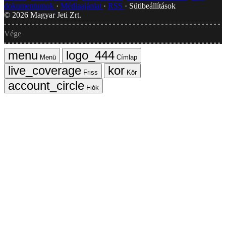
dokumentumok
Médiaajánlat
RSS
Sütibeállítások
©
2026
Magyar Jeti Zrt.
Vége
Menü
Címlap
Friss
Kör
Fiók