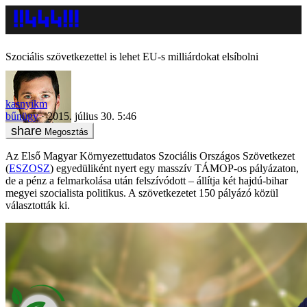
Szociális szövetkezettel is lehet EU-s milliárdokat elsíbolni
kasnyikm
bűnügy
2015. július 30. 5:46
Megosztás
Az Első Magyar Környezettudatos Szociális Országos Szövetkezet
(
ESZOSZ
) egyedüliként nyert egy masszív TÁMOP-os pályázaton,
de a pénz a felmarkolása után felszívódott – állítja két hajdú-bihar
megyei szocialista politikus. A szövetkezetet 150 pályázó közül
választották ki.