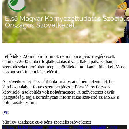
Lehívták a 2,6 milliárd forintot, de miután a pénz megérkezett,
eltűntek. 2600 ember foglalkoztatását vállalták a pályázatban, a
szerződéseket korábban meg is kötötték a munkanélküliekkel. Most
viszont senkit nem lehet elérni.
A szövetkezetet Jászapáti önkormányzat címére jelentették be,
létrehozatalában fontos szerepet játszott Pócs János fideszes
képviselő, a település volt polgármestere. A szövetkezet egyik
igazgatósági tagja kormányzati informatikai szakértő az MSZP-s
politikusok szerint.
(
vs
)
bűnügy
gazdaság
eu-s pénz
szociális szövetkezet
GYIK
Hibát jelentek
Impresszum
Javítások kezelése
Jogi