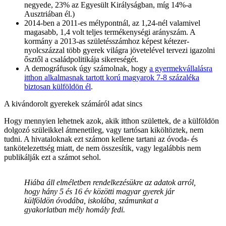
negyede, 23% az Egyesült Királyságban, míg 14%-a
Ausztriában él.)
2014-ben a 2011-es mélypontnál, az 1,24-nél valamivel
magasabb, 1,4 volt teljes termékenységi arányszám. A
kormány a 2013-as születésszámhoz képest kétezer-
nyolcszázzal több gyerek világra jövetelével tervezi igazolni
ősztől a családpolitikája sikereségét.
A demográfusok úgy számolnak, hogy
a gyermekvállalásra
itthon alkalmasnak tartott korú magyarok 7-8 százaléka
biztosan külföldön él
.
A kivándorolt gyerekek számáról adat sincs
Hogy mennyien lehetnek azok, akik itthon születtek, de a külföldön
dolgozó szüleikkel átmenetileg, vagy tartósan kiköltöztek, nem
tudni. A hivataloknak ezt számon kellene tartani az óvoda- és
tankötelezettség miatt, de nem összesítik, vagy legalábbis nem
publikálják ezt a számot sehol.
Hiába áll elméletben rendelkezésükre az adatok arról,
hogy hány 5 és 16 év közötti magyar gyerek jár
külföldön óvodába, iskolába, számunkat a
gyakorlatban mély homály fedi.