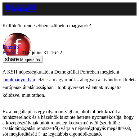
Külföldön rendesebben szülnek a magyarok?
Feminfo
Egyéb
2015. július 31. 16:22
Megosztás
A KSH népességkutatói a Demográfiai Portréban megjelent
tanulmányukban
jelzik: a magyar nők - ahogyan a kivándorolt kelet-
európaiak általánosságban - több gyereket vállalnak nyugatra
költözve, mint otthon.
Ez a megállapítás egy olyan országban, ahol többek között a
miniszterelnök és a házelnök is szinte hetente nyomatékosítja, hogy
a középosztálynak adott rengeteg kedvezménytől (szerintük:
családtámogatási rendszertől) várja a népességfogyás megállítását,
sőt megfordítását(!), az legalábbis elgondolkodtató.