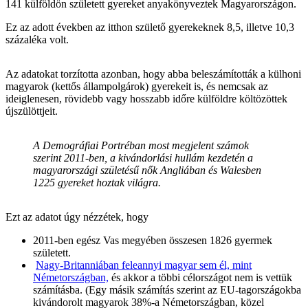
141 külföldön született gyereket anyakönyveztek Magyarországon.
Ez az adott években az itthon születő gyerekeknek 8,5, illetve 10,3
százaléka volt.
Az adatokat torzította azonban, hogy abba beleszámították a külhoni
magyarok (kettős állampolgárok) gyerekeit is, és nemcsak az
ideiglenesen, rövidebb vagy hosszabb időre külföldre költözöttek
újszülöttjeit.
A Demográfiai Portréban most megjelent számok
szerint 2011-ben, a kivándorlási hullám kezdetén a
magyarországi születésű nők Angliában és Walesben
1225 gyereket hoztak világra.
Ezt az adatot úgy nézzétek, hogy
2011-ben egész Vas megyében összesen 1826 gyermek
született.
Nagy-Britanniában feleannyi magyar sem él, mint
Németországban,
és akkor a többi célországot nem is vettük
számításba. (Egy másik számítás szerint az EU-tagországokba
kivándorolt magyarok 38%-a Németországban, közel