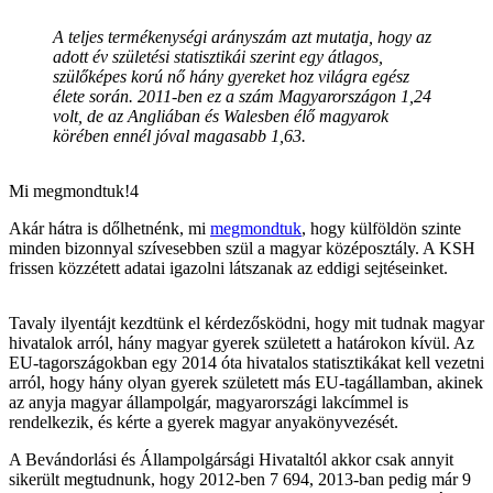
A teljes termékenységi arányszám azt mutatja, hogy az
adott év születési statisztikái szerint egy átlagos,
szülőképes korú nő hány gyereket hoz világra egész
élete során. 2011-ben ez a szám Magyarországon 1,24
volt, de az Angliában és Walesben élő magyarok
körében ennél jóval magasabb 1,63.
Mi megmondtuk!4
Akár hátra is dőlhetnénk, mi
megmondtuk
, hogy külföldön szinte
minden bizonnyal szívesebben szül a magyar középosztály. A KSH
frissen közzétett adatai igazolni látszanak az eddigi sejtéseinket.
Tavaly ilyentájt kezdtünk el kérdezősködni, hogy mit tudnak magyar
hivatalok arról, hány magyar gyerek született a határokon kívül. Az
EU-tagországokban egy 2014 óta hivatalos statisztikákat kell vezetni
arról, hogy hány olyan gyerek született más EU-tagállamban, akinek
az anyja magyar állampolgár, magyarországi lakcímmel is
rendelkezik, és kérte a gyerek magyar anyakönyvezését.
A Bevándorlási és Állampolgársági Hivataltól akkor csak annyit
sikerült megtudnunk, hogy 2012-ben 7 694, 2013-ban pedig már 9