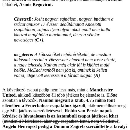
hálóőrét
, Asmir Begovicot.
ChesterB:
Josht nagyon sajnálom, nagyon imádtam a
srácot amikor 17 évesen debütálhatott Ancelotti
csapatában, sajnos ilyen-olyan okok miatt nem tudta
kihozni magából a maximumot, de ez a vételár
nevetséges
(C+)
.
mc_deere:
A kölcsönöket nehéz értékelni, de mostani
tudásunk szerint a Vitesse-hez elmenni nem rossz bizniz,
a nagy tehetség Nathan még akár jól is kijöhet majd
belőle. McEachranből nem jött ki, aminek ki kellett
volna, ideje volt leereszteni a fáradt olajjal. (
A
)
A következő csapat pedig nem lesz más, mint a
Manchester
United
, akiknél küszöbön áll több játékos bejelentése is. Előtte
azonban a távozók,
Nanitól megvált a klub, 4.75 millió font
ellenében a Fenerbahce csapatához igazolt
,
akik nem állnak meg
egy MU játékos szerződtetésével,
Robin van Persie napok
kérdése és hivatalosan is az isztambuli csapat játékosa lehet
(
mindenki Meirelessel akar egy csapatban lenni, nem véletlenül
),
Angelo Henriqezt pedig a Dinamo Zagreb szerződtette a tavalyi