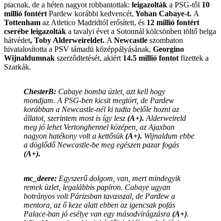
piacnak, de a héten nagyot robbantottak:
leigazolták
a PSG-től
10
millió fontért
Pardew korábbi kedvencét,
Yohan Cabaye-t.
A
Tottenham
az Atletico Madridtól erősített, és
12 millió fontért
cserébe leigazolták
a tavalyi évet a Sotonnál kölcsönben töltő belga
hátvédet
, Toby Alderweireldet.
A
Newcastle
szombaton
hivatalosította a PSV támadü középpályásának,
Georgino
Wijnaldumnak
szerződtetését, akiért
14.5 millió fontot
fizettek a
Szarkák.
ChesterB:
Cabaye bomba üzlet, azt kell hogy
mondjam. A PSG-ben kicsit megtört, de Pardew
korábban a Newcastle-nél ki tudta belőle hozni az
állatot, szerintem most is így lesz
(A+).
Alderweireld
meg jó lehet Vertonghennel középen, az Ajaxban
nagyon hatékony volt a kettősük
(A+).
Wijnaldum ebbe
a döglődő Newcastle-be meg egészen pazar fogás
(A+).
mc_deere:
Egyszerű dolgom, van, mert mindegyik
remek üzlet, legalábbis papíron. Cabaye ugyan
botrányos volt Párizsban tavasszal, de Pardew a
mentora, az ő keze alatt ebben az igencsak pofás
Palace-ban jó esélye van egy másodvirágzásra
(A+)
.