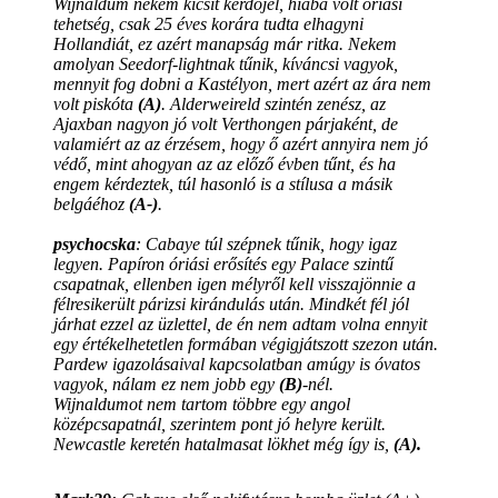
Wijnaldum nekem kicsit kérdőjel, hiába volt óriási
tehetség, csak 25 éves korára tudta elhagyni
Hollandiát, ez azért manapság már ritka. Nekem
amolyan Seedorf-lightnak tűnik, kíváncsi vagyok,
mennyit fog dobni a Kastélyon, mert azért az ára nem
volt piskóta
(A)
. Alderweireld szintén zenész, az
Ajaxban nagyon jó volt Verthongen párjaként, de
valamiért az az érzésem, hogy ő azért annyira nem jó
védő, mint ahogyan az az előző évben tűnt, és ha
engem kérdeztek, túl hasonló is a stílusa a másik
belgáéhoz
(A-)
.
psychocska
: Cabaye túl szépnek tűnik, hogy igaz
legyen. Papíron óriási erősítés egy Palace szintű
csapatnak, ellenben igen mélyről kell visszajönnie a
félresikerült párizsi kirándulás után. Mindkét fél jól
járhat ezzel az üzlettel, de én nem adtam volna ennyit
egy értékelhetetlen formában végigjátszott szezon után.
Pardew igazolásaival kapcsolatban amúgy is óvatos
vagyok, nálam ez nem jobb egy
(B)
-nél.
Wijnaldumot nem tartom többre egy angol
középcsapatnál, szerintem pont jó helyre került.
Newcastle keretén hatalmasat lökhet még így is,
(A).