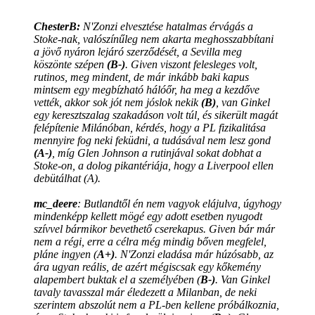
ChesterB:
N'Zonzi elvesztése hatalmas érvágás a
Stoke-nak, valószínűleg nem akarta meghosszabbítani
a jövő nyáron lejáró szerződését, a Sevilla meg
köszönte szépen
(B-)
. Given viszont felesleges volt,
rutinos, meg mindent, de már inkább baki kapus
mintsem egy megbízható hálóőr, ha meg a kezdőve
vették, akkor sok jót nem jóslok nekik
(B)
, van Ginkel
egy keresztszalag szakadáson volt túl, és sikerült magát
felépítenie Milánóban, kérdés, hogy a PL fizikalitása
mennyire fog neki feküdni, a tudásával nem lesz gond
(A-)
, míg Glen Johnson a rutinjával sokat dobhat a
Stoke-on, a dolog pikantériája, hogy a Liverpool ellen
debütálhat (A).
mc_deere
:
Butlandtől én nem vagyok elájulva, úgyhogy
mindenképp kellett mögé egy adott esetben nyugodt
szívvel bármikor bevethető cserekapus. Given bár már
nem a régi, erre a célra még mindig bőven megfelel,
pláne ingyen (
A+)
. N'Zonzi eladása már húzósabb, az
ára ugyan reális, de azért mégiscsak egy kőkemény
alapembert buktak el a személyében (
B-)
. Van Ginkel
tavaly tavasszal már éledezett a Milanban, de neki
szerintem abszolút nem a PL-ben kellene próbálkoznia,