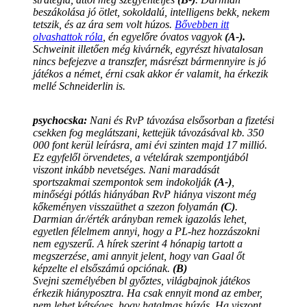
beszákolása jó ötlet, sokoldalú, intelligens bekk, nekem
tetszik, és az ára sem volt húzos.
Bővebben itt
olvashattok róla
, én egyelőre óvatos vagyok
(A-).
Schweinit illetően még kivárnék, egyrészt hivatalosan
nincs befejezve a transzfer, másrészt bármennyire is jó
játékos a német, érni csak akkor ér valamit, ha érkezik
mellé Schneiderlin is.
psychocska:
Nani és RvP távozása elsősorban a fizetési
csekken fog meglátszani, kettejük távozásával kb. 350
000 font kerül leírásra, ami évi szinten majd 17 millió.
Ez egyfelől örvendetes, a vételárak szempontjából
viszont inkább nevetséges. Nani maradását
sportszakmai szempontok sem indokolják
(A-)
,
minőségi pótlás hiányában RvP hiánya viszont még
kőkeményen visszaüthet a szezon folyamán
(C)
.
Darmian ár/érték arányban remek igazolás lehet,
egyetlen félelmem annyi, hogy a PL-hez hozzászokni
nem egyszerű. A hírek szerint 4 hónapig tartott a
megszerzése, ami annyit jelent, hogy van Gaal őt
képzelte el elsőszámú opciónak.
(B)
Svejni személyében bl győztes, világbajnok játékos
érkezik hiányposztra. Ha csak ennyit mond az ember,
nem lehet kétséges, hogy hatalmas húzás. Ha viszont