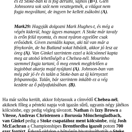
és ez Stoke-ban ki is fog derülni, sajnos (
B+)
. Glen
Johnsonra sok szót nem vesztegetnék, a világot nem
fogja megváltani, de ingyen be kellett zsákolni (
A)
.
Mark29:
Hagyják dolgozni Mark Hughes-t, és még a
végén kiderül, hogy ügyes manager. A Stoke már tavaly
is erőn felül nyomta, és most nyáron egyelőre csak
erősödtek. Given zseniális kapus, aki túl van már a
fénykorán, de ha Butland sokat hibázik, akkor jó lesz az
öreg
(A)
. Van Ginkel szerintem ezzel a kölcsönnel kapta
meg az utolsó lehetőségét a Chelsea-nél. Mourinho
szemmel fogja tartani, ő meg ennek megfelelően a
legjobbat akarja majd nyújtani
(A)
. Johnson-ban van
még pár jó év és talán a Stoke-ban az új környezet
felspannolja. Talán, bár szerintem inkább ez a vég
kezdete az ő pályafutásában.
(B)
.
Ha már szóba került, akkor folytassuk a címvédő
Chelsea-nél
,
akiknek főleg a pénteki napja volt igazán sűrű, ugyanis négy játékos
kölcsönbe, egy pedig végleg távozott.
Nathan
és
Izzy Brown
a
Vitesse, Andreas Christensen
a
Borussia Mönchengladbach,
van Ginkel
pedig a
Stoke csapatához ment kölcsönbe
, míg
Josh
McEachran
a Championshipes
Brentfordba igazolt
potom
700
ezer fontért.
Érkező oldalon a hétvégén hivatalosíthatják a
Stoke