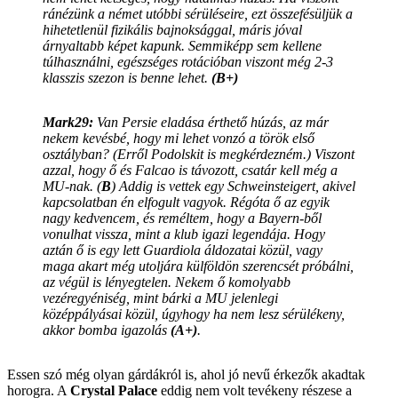
ránézünk a német utóbbi sérüléseire, ezt összefésüljük a
hihetetlenül fizikális bajnoksággal, máris jóval
árnyaltabb képet kapunk. Semmiképp sem kellene
túlhasználni, egészséges rotációban viszont még 2-3
klasszis szezon is benne lehet.
(B+)
Mark29:
Van Persie eladása érthető húzás, az már
nekem kevésbé, hogy mi lehet vonzó a török első
osztályban? (Erről Podolskit is megkérdezném.) Viszont
azzal, hogy ő és Falcao is távozott, csatár kell még a
MU-nak. (
B
) Addig is vettek egy Schweinsteigert, akivel
kapcsolatban én elfogult vagyok. Régóta ő az egyik
nagy kedvencem, és reméltem, hogy a Bayern-ből
vonulhat vissza, mint a klub igazi legendája. Hogy
aztán ő is egy lett Guardiola áldozatai közül, vagy
maga akart még utoljára külföldön szerencsét próbálni,
az végül is lényegtelen. Nekem ő komolyabb
vezéregyéniség, mint bárki a MU jelenlegi
középpályásai közül, úgyhogy ha nem lesz sérülékeny,
akkor bomba igazolás
(A+)
.
Essen szó még olyan gárdákról is, ahol jó nevű érkezők akadtak
horogra. A
Crystal Palace
eddig nem volt tevékeny részese a