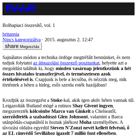
Bolhapiaci összesítő, vol. 1
britannia
Nincs kategorizálva
2015. augusztus 2. 12:47
Megosztás
Sajnálatos módon a technika ördöge megtréfált bennünket, és nem
tudjuk folytatni
az átigazolási összegző posztunkat
, helyette azt a
megoldást találtuk ki, hogy
minden vasárnap jelentkezünk a hét
összes hivatalos transzferjével, és természetesen azok
értékelésével is
. Csapjunk is bele a lecsóba, és nézzük meg, mik
történtek a héten a hideg, esős szerda esték hazájában!
Kezdjük az összegzést a
Stoke
-kal, akik igen aktív héten vannak túl.
Leigazolták Butland mögé a rutinos
Shay Givent ingyen
,
megszerezték
kölcsönbe Marco van Ginkelt
a Chelseatől,
szerződteték a szabadúszó Glen Johnsont
, valamint a Barca
utánpótlás-csapatából is hoztak játékost
Moha
személyében. A
távozási oldalra egyedül
Steven N'Zonzi nevét kellett felvésni, ő
az EL címvédő Sevillához igazolt 7 millió font ellenében
.