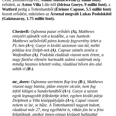
erősített, az
Aston Villa
Lille-ből
(Idrissa Gueye, 9 millió font)
, a
Watford
pedig a Tottenhamből
(Éteinne Capuoe, 5.5 millió font)
hozott erősítést, miközben az
Arsenal megvált Lukas Podolskitól
(Galatasaray, 1.75 millió font).
ChesterB:
Ogbonna pazar erősítés
(A),
Matthews
ennyiért ajándék volt a kezdőbe, a van Aanholt-
Matthews szélsővédő páros komoly fegyvertény lehet a
PL-ben
(A+)
, Gueye is kiváló szezonon van túl, méltó
pótlása lesz Delph-nek
(A)
, Capoue szintén zenész a
Watfordban
(A)
. Podolski eladását viszont nem értem, a
nagy fizetése ellenére harmadik számú csatárnak még
mindig hasznos lehetett volna, ráadásul bőven áro alul
adták el
(B-)
.
mc_deere:
Ogbonna szerintem flop lesz
(B-)
, Matthews
viszont nagy biznisz, pláne ennyire olcsón, nem fog
lefelé kilógni a Sunderlandből
(A+)
. Gueye a szezon
egyik legnagyobb felfedzettje lehet, egyben kiváló párja
Delphnek a Villa középpályáján
(A+),
Capué viszont
nekem se íze, se bűze. A Tottenhamnél nagyott bukott,
ráadásul már 27, meg egyébként is, ritkán jön be a friss
feljutóknak, amikor innen-onnan kivágott ballaszttal