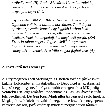
próbálkoznak
(B)
. Podolski akármekkora kutyaütő is,
ennyi pénzért ajándék volt a Galatának, ez pedig picit
árnyalja a képet (A-).
psychocska:
Állítólag Bilics elsőszámú kiszemeltje
Ogbonna volt és én bízom a horvátban. 7 millió font
aprópénz, cserébe kaptak egy legjobb korban lévő
olasz védőt, aki nem túl okos, ellenben a pusztításra
tökéletes lehet, ha megtalálják a megfelelő párját.
(B+)
Francia rohamnéger a Ligue 1-ből? Gueye okos
fogásnak tűnik, sokáig a Schneiderlin helyetteseként
emlegették a szenteknél, a Villa nagyot foghat vele.
(A)
A következő hét eseményei
A
City
megszerezheti
Sterlinget
, a
Chelsea
további játékosokat
küldhet kölcsönbe, és hivatalosíthatják
Begovicot
is, az
Arsenal
kapcsán egy nagy nevű drága támadót emlegetnek, a
MU
pedig
Schneiderlin
leigazolásával robbanthat, és Casillas távozása után
felerősödhetnek
De Gea Real Madridba
távozásáról szóló hírek is.
Meglátjuk ezek közül mi valósul meg, illetve lesznek-e meglepetés
vételek/eladások, jövő vasárnap mindent megtudhattok tőlünk!