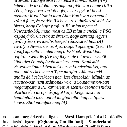
Mark29:
Cabaye első nekifutásra bomba üzlet (A+)
lehetne, de az utóbbi szezonja alapján van benne rizikó.
Tény, hogy a vérszerinti apja, és az egykori lille-i
mentora Rudi Garcia után Alan Pardew a harmadik
számú fater, és ez döntő lehetett a klubválasztásnál. Az
biztos, hogy Cabaye profi. A BL miatt tepert el
Newcastle-ből, majd most az EB miatt menekül a PSG
kispadjáról. Őt csak az érdekli, hogy kerettag legyen
jövő nyáron, és ideális terepet válaszott ehhez.
(A)
Tavaly a Newcastle az Ajax csapatkapitányát (Siem De
Jong) igazolta le, idén meg a PSV-jét. Wijnaldum
papíron zseniális
(A+-os)
fogás, de a tavalyi esetből
kiindulva én még óvatosan kezelném. Kapásból
visszautasította Advocaat-ot és a Sunderland-et, ami
miatt máris kedvenc a Tyne partján. Alderweireld
anglia déli csücskében nem lesz díszpolgár. Miután az
Atletico-ban nem számoltak vele, a Southampton-ban
megalapozta a PL karrierjét. A szentek azonban hiába
akartak élni az opciós jogukkal, a belga azonnal
lepattintotta őket, amint meghallotta, hogy a Spurs
keresi. Ettől mondjuk még
(A)
Voltak ám még érkezők a ligába, a
West Ham
például a BL döntős
Juventusból igazolt
(Ogbonna, 7 millió font)
, a
Sunderland
a
Celtic jobbhátvédjével,
Adam Matthews-zal (2 millió font)