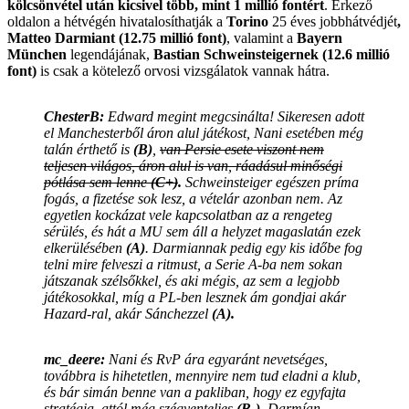
kölcsönvétel után kicsivel több, mint 1 millió fontért
. Érkező
oldalon a hétvégén hivatalosíthatják a
Torino
25 éves jobbhátvédjét
,
Matteo Darmiant (12.75 millió font)
, valamint a
Bayern
München
legendájának,
Bastian Schweinsteigernek (12.6 millió
font)
is csak a kötelező orvosi vizsgálatok vannak hátra.
ChesterB:
Edward megint megcsinálta! Sikeresen adott
el Manchesterből áron alul játékost, Nani esetében még
talán érthető is
(B)
,
van Persie esete viszont nem
teljesen világos, áron alul is van, ráadásul minőségi
pótlása sem lenne
(C+)
.
Schweinsteiger egészen príma
fogás, a fizetése sok lesz, a vételár azonban nem. Az
egyetlen kockázat vele kapcsolatban az a rengeteg
sérülés, és hát a MU sem áll a helyzet magaslatán ezek
elkerülésében
(A)
. Darmiannak pedig egy kis időbe fog
telni mire felveszi a ritmust, a Serie A-ba nem sokan
játszanak szélsőkkel, és aki mégis, az sem a legjobb
játékosokkal, míg a PL-ben lesznek ám gondjai akár
Hazard-ral, akár Sánchezzel
(A).
mc_deere:
Nani és RvP ára egyaránt nevetséges,
továbbra is hihetetlen, mennyire nem tud eladni a klub,
és bár simán benne van a pakliban, hogy ez egyfajta
stratégia, attól még szégyenteljes
(B-)
. Darmían