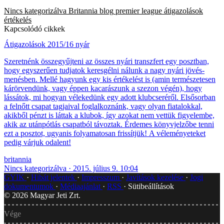
Nincs kategorizálva
Britannia blog
premier league
átigazolások
értékelés
Kapcsolódó cikkek
Átigazolások 2015/16 nyár
Szeretnénk összegyűjteni az összes nyári transzfert egy posztban,
hogy egyszerűen tudjatok keresgélni nálunk a nagy nyári jövés-
menésben. Mellé hagyunk egy kis értékelést is (amin természetesen
kárörvendünk, vagy éppen kacarászunk a szezon végén), hogy
lássátok, mi hogyan vélekedünk egy adott klubcseréről. Elsősorban
a felnőtt csapat tagjaival foglalkoznánk, vagy olyan fiatalokkal,
akikből pénzt is láttak a klubok, így azokat nem vettük figyelembe,
akik az utánpótlás csapatból távoztak. Érdemes könyvjelzőbe tenni
ezt a posztot, ugyanis folyamatosan frissítjük! A véleményeteket
pedig várjuk odalent!
britannia
Nincs kategorizálva
2015. július 9. 10:04
GYIK
Hibát jelentek
Impresszum
Javítások kezelése
Jogi
dokumentumok
Médiaajánlat
RSS
Sütibeállítások
©
2026
Magyar Jeti Zrt.
Vége