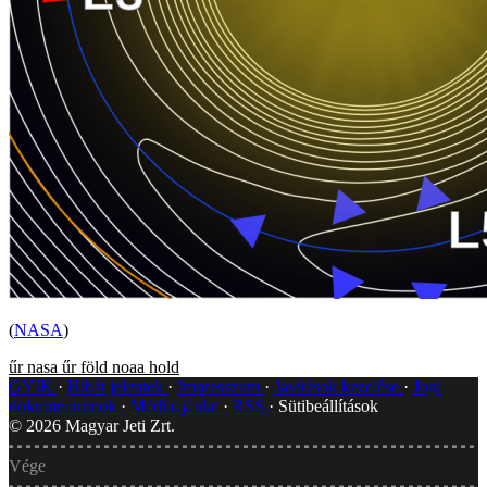
(
NASA
)
űr
nasa
űr
föld
noaa
hold
GYIK
Hibát jelentek
Impresszum
Javítások kezelése
Jogi
dokumentumok
Médiaajánlat
RSS
Sütibeállítások
©
2026
Magyar Jeti Zrt.
Vége