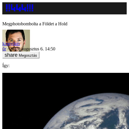
Megphotobombolta a Földet a Hold
kasnyikm
űr
2015. augusztus 6. 14:50
Megosztás
Így: