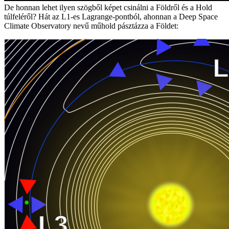
De honnan lehet ilyen szögből képet csinálni a Földről és a Hold
túlfeléről? Hát az L1-es Lagrange-pontból, ahonnan a Deep Space
Climate Observatory nevű műhold pásztázza a Földet: