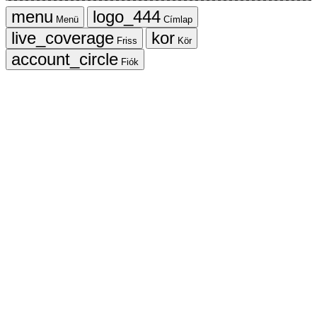
Menü
Címlap
Friss
Kör
Fiók