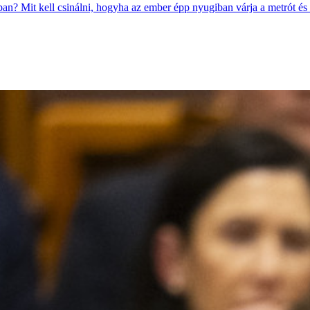
ban? Mit kell csinálni, hogyha az ember épp nyugiban várja a metrót és