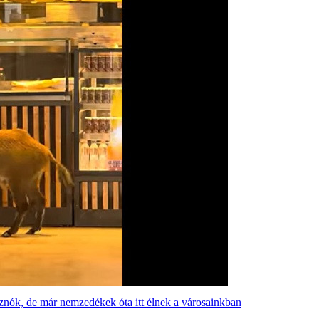
isznók, de már nemzedékek óta itt élnek a városainkban