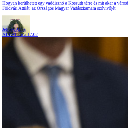
Hogyan kerülhetett egy vaddisznó a Kossuth térre és mit akar a város
Földvári Attilát, az Országos Magyar Vadászkamara szóvivőjét.
Jelinek Anna
ÁLLAT
ma 17:02