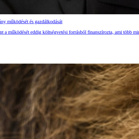
vány működését és gazdálkodását
t a működését eddig költségvetési forrásból finanszírozta, ami több mint