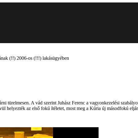
rának (!!) 2006-os (!!!) lakásügyében
árni türelmesen. A vád szerint Juhász Ferenc a vagyonkezelési szabályo
 helyezték az első fokú ítéletet, most meg a Kúria új másodfokú eljárás