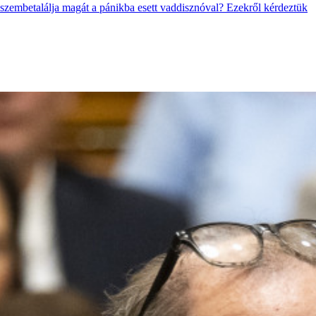
 szembetalálja magát a pánikba esett vaddisznóval? Ezekről kérdeztük