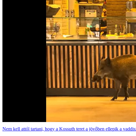
Nem kell attól tartani, hogy a Kossuth teret a jövőben ellepik a vadd