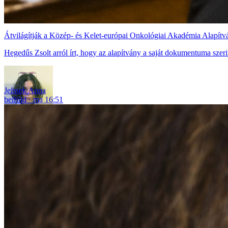
Átvilágítják a Közép- és Kelet-európai Onkológiai Akadémia Alapít
Hegedűs Zsolt arról írt, hogy az alapítvány a saját dokumentuma szerin
Jelinek Anna
belföld
ma 16:51