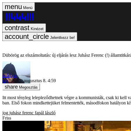
Menü
Kinézet
Jelentkezz be!
Dübörög az elszámoltatás: új eljárás lesz Juhász Ferenc (!) államtitká
erdelyip
jog
2015. augusztus 8. 4:59
Megosztás
Itt most tényleg lelepleződhetnek végre a kommunisták, csak ki kell v
ban. Első fokon mindkettejüket felmentették, másodfokon hatályon kívül
jog
juhász ferenc
fapál lászló
Friss