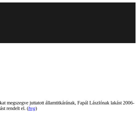
kat megszegve juttatott államtitkárának, Fapál Lászlónak lakást 2006-
t rendelt el. (
hvg
)