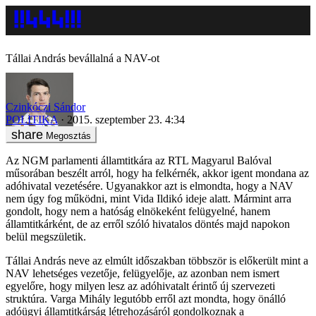
Tállai András bevállalná a NAV-ot
Czinkóczi Sándor
POLITIKA
2015. szeptember 23. 4:34
Megosztás
Az NGM parlamenti államtitkára az RTL Magyarul Balóval
műsorában beszélt arról, hogy ha felkérnék, akkor igent mondana az
adóhivatal vezetésére. Ugyanakkor azt is elmondta, hogy a NAV
nem úgy fog működni, mint Vida Ildikó ideje alatt. Mármint arra
gondolt, hogy nem a hatóság elnökeként felügyelné, hanem
államtitkárként, de az erről szóló hivatalos döntés majd napokon
belül megszületik.
Tállai András neve az elmúlt időszakban többször is előkerült mint a
NAV lehetséges vezetője, felügyelője, az azonban nem ismert
egyelőre, hogy milyen lesz az adóhivatalt érintő új szervezeti
struktúra. Varga Mihály legutóbb erről azt mondta, hogy önálló
adóügyi államtitkárság létrehozásáról gondolkoznak a