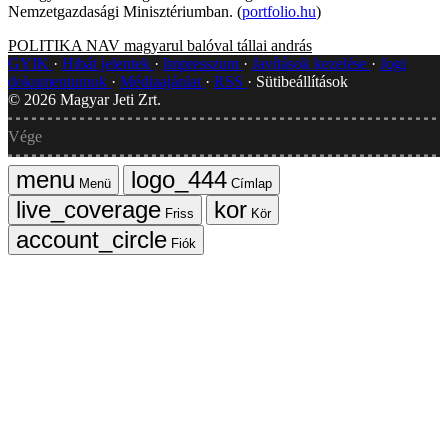
Nemzetgazdasági Minisztériumban. (
portfolio.hu
)
POLITIKA
NAV
magyarul balóval
tállai andrás
GYIK
Hibát jelentek
Impresszum
Javítások kezelése
Jogi
dokumentumok
Médiaajánlat
RSS
Sütibeállítások
©
2026
Magyar Jeti Zrt.
Vége
Menü
Címlap
Friss
Kör
Fiók