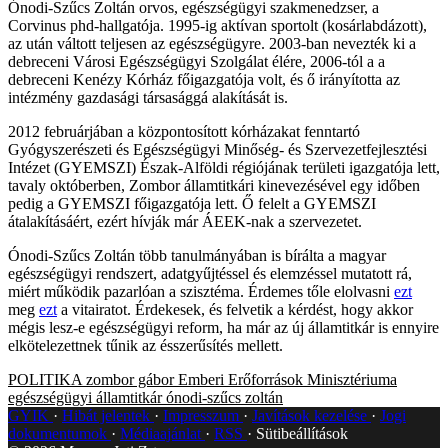
Ónodi-Szűcs Zoltán orvos, egészségügyi szakmenedzser, a
Corvinus phd-hallgatója. 1995-ig aktívan sportolt (kosárlabdázott),
az után váltott teljesen az egészségügyre. 2003-ban nevezték ki a
debreceni Városi Egészségügyi Szolgálat élére, 2006-tól a a
debreceni Kenézy Kórház főigazgatója volt, és ő irányította az
intézmény gazdasági társasággá alakítását is.
2012 februárjában a központosított kórházakat fenntartó
Gyógyszerészeti és Egészségügyi Minőség- és Szervezetfejlesztési
Intézet (GYEMSZI) Észak-Alföldi régiójának területi igazgatója lett,
tavaly októberben, Zombor államtitkári kinevezésével egy időben
pedig a GYEMSZI főigazgatója lett. Ő felelt a GYEMSZI
átalakításáért, ezért hívják már ÁEEK-nak a szervezetet.
Ónodi-Szűcs Zoltán több tanulmányában is bírálta a magyar
egészségügyi rendszert, adatgyűjtéssel és elemzéssel mutatott rá,
miért működik pazarlóan a szisztéma. Érdemes tőle elolvasni
ezt
meg
ezt
a vitairatot. Érdekesek, és felvetik a kérdést, hogy akkor
mégis lesz-e egészségügyi reform, ha már az új államtitkár is ennyire
elkötelezettnek tűnik az ésszerűsítés mellett.
POLITIKA
zombor gábor
Emberi Erőforrások Minisztériuma
egészségügyi államtitkár
ónodi-szűcs zoltán
GYIK
Hibát jelentek
Impresszum
Javítások kezelése
Jogi
dokumentumok
Médiaajánlat
RSS
Sütibeállítások