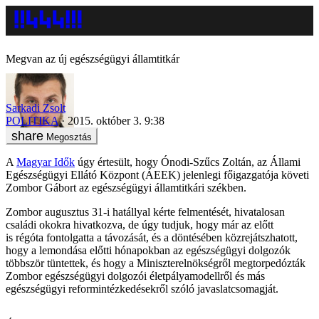
Megvan az új egészségügyi államtitkár
Sarkadi Zsolt
POLITIKA
2015. október 3. 9:38
Megosztás
A
Magyar Idők
úgy értesült, hogy Ónodi-Szűcs Zoltán, az Állami
Egészségügyi Ellátó Központ (ÁEEK) jelenlegi főigazgatója követi
Zombor Gábort az egészségügyi államtitkári székben.
Zombor augusztus 31-i hatállyal kérte felmentését, hivatalosan
családi okokra hivatkozva, de úgy tudjuk, hogy már az előtt
is régóta fontolgatta a távozását, és a döntésében közrejátszhatott,
hogy a lemondása előtti hónapokban az egészségügyi dolgozók
többször tüntettek, és hogy a Miniszterelnökségről megtorpedózták
Zombor egészségügyi dolgozói életpályamodellről és más
egészségügyi reformintézkedésekről szóló javaslatcsomagját.