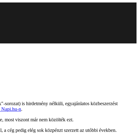
-sorozat) is hirdetmény nélküli, egyajánlatos közbeszerzést
a Napi.hu-n
.
re, most viszont már nem közölték ezt.
 a cég pedig elég sok közpénzt szerzett az utóbbi években.