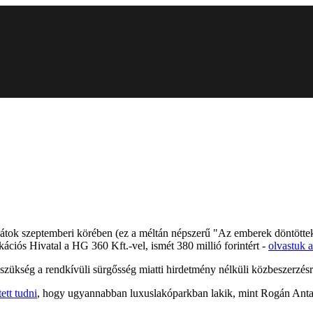
átok szeptemberi körében (ez a méltán népszerű "Az emberek döntöttek"
ciós Hivatal a HG 360 Kft.-vel, ismét 380 millió forintért -
olvastuk 
t szükség a rendkívüli sürgősség miatti hirdetmény nélküli közbeszerzés
tett tudni
, hogy ugyannabban luxuslakóparkban lakik, mint Rogán Antal,