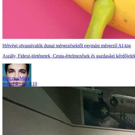
Hétvégi olvasnivalók dunai mérgezésektől egymást mérgező AI-kig
Aszály, Fidesz-történetek, Ceuta-értelmezések és gazdasági kérdőjelek
Herczeg Márk
reggel 4
ma 0:10