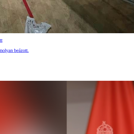
tt
molyan beázott.