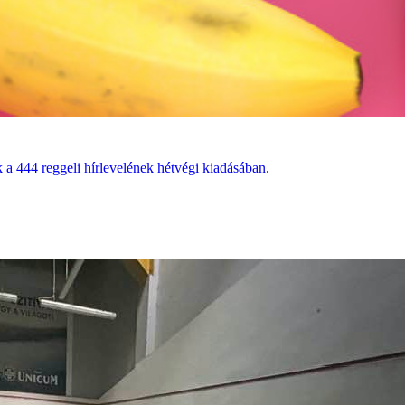
 a 444 reggeli hírlevelének hétvégi kiadásában.