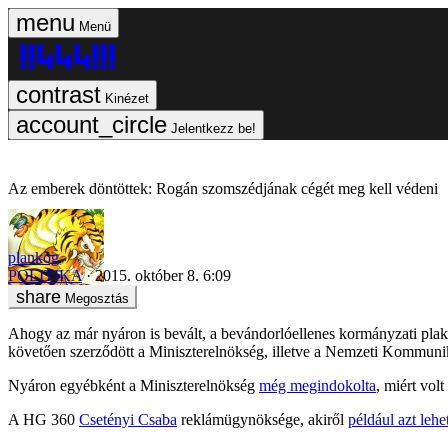
Menü
Kinézet
Jelentkezz be!
Az emberek döntöttek: Rogán szomszédjának cégét meg kell védeni
plankog
POLITIKA
2015. október 8. 6:09
Megosztás
Ahogy az már nyáron is bevált, a bevándorlóellenes kormányzati plak
követően szerződött a Miniszterelnökség, illetve a Nemzeti Kommuniká
Nyáron egyébként a Miniszterelnökség
még megindokolta
, miért vol
A HG 360
Csetényi Csaba
reklámügynöksége, akiről
például azt lehe