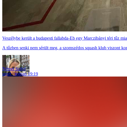
Veszélybe került a budapesti fallabda-Eb egy Marczibányi téri tűz mia
A tűzben senki nem sérült meg, a szomszédos squash klub viszont ko
Német Szilvi
sport
tegnap 19:19