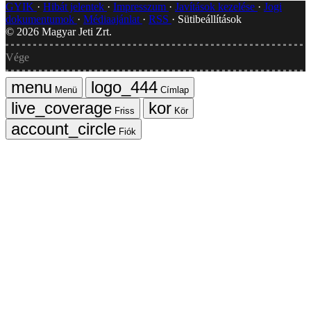
GYIK
Hibát jelentek
Impresszum
Javítások kezelése
Jogi
dokumentumok
Médiaajánlat
RSS
Sütibeállítások
©
2026
Magyar Jeti Zrt.
Vége
Menü
Címlap
Friss
Kör
Fiók