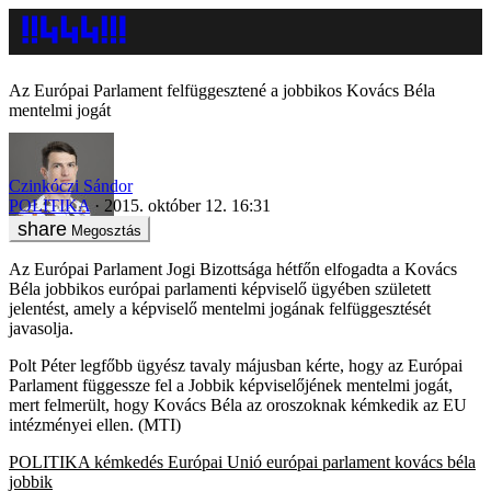
Az Európai Parlament felfüggesztené a jobbikos Kovács Béla
mentelmi jogát
Czinkóczi Sándor
POLITIKA
2015. október 12. 16:31
Megosztás
Az Európai Parlament Jogi Bizottsága hétfőn elfogadta a Kovács
Béla jobbikos európai parlamenti képviselő ügyében született
jelentést, amely a képviselő mentelmi jogának felfüggesztését
javasolja.
Polt Péter legfőbb ügyész tavaly májusban kérte, hogy az Európai
Parlament függessze fel a Jobbik képviselőjének mentelmi jogát,
mert felmerült, hogy Kovács Béla az oroszoknak kémkedik az EU
intézményei ellen. (MTI)
POLITIKA
kémkedés
Európai Unió
európai parlament
kovács béla
jobbik