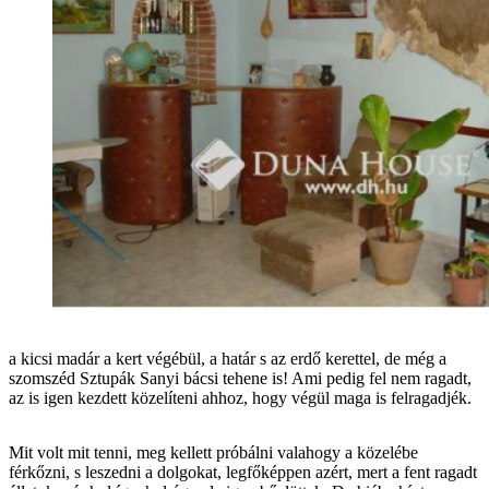
a kicsi madár a kert végébül, a határ s az erdő kerettel, de még a
szomszéd Sztupák Sanyi bácsi tehene is! Ami pedig fel nem ragadt,
az is igen kezdett közelíteni ahhoz, hogy végül maga is felragadjék.
Mit volt mit tenni, meg kellett próbálni valahogy a közelébe
férkőzni, s leszedni a dolgokat, legfőképpen azért, mert a fent ragadt