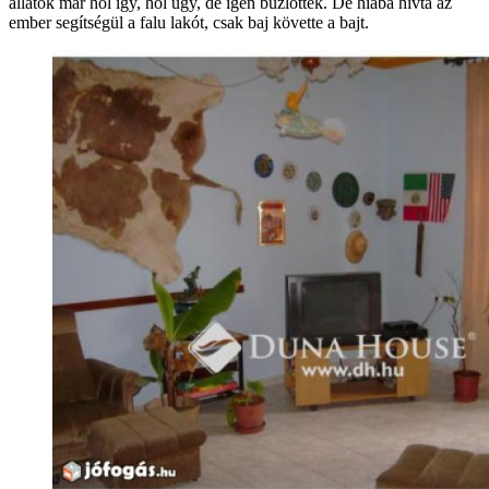
állatok már hol így, hol úgy, de igen bűzlöttek. De hiába hívta az
ember segítségül a falu lakót, csak baj követte a bajt.