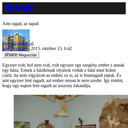
Ami ragad, az tapad
geccodejoakecod
intérior dizájn
2015. október 15. 6:42
Megosztás
Egyszer volt, hol nem volt, volt egyszer egy szegény ember s annak
egy háza. Ennek a házikónak olyanok voltak a falai mint holmi
csiriz: ha nem vigyázott az ember, ez is, az is fennragadt rajtuk. És
ami egyszer fent ragadt, azt ember onnan le nem szedte. Így történt,
hogy egy napon fent ragadt az asszony fakanálja,