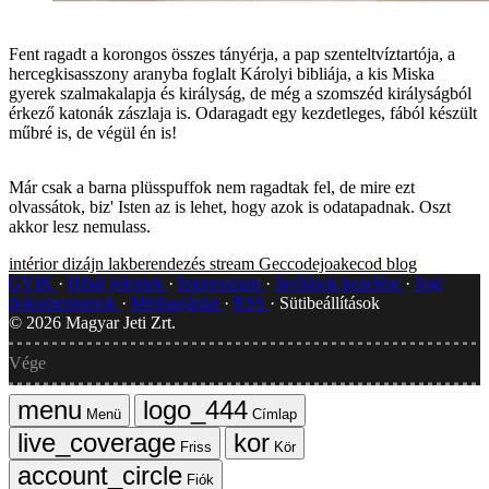
Fent ragadt a korongos összes tányérja, a pap szenteltvíztartója, a
hercegkisasszony aranyba foglalt Károlyi bibliája, a kis Miska
gyerek szalmakalapja és királyság, de még a szomszéd királyságból
érkező katonák zászlaja is. Odaragadt egy kezdetleges, fából készült
műbré is, de végül én is!
Már csak a barna plüsspuffok nem ragadtak fel, de mire ezt
olvassátok, biz' Isten az is lehet, hogy azok is odatapadnak. Oszt
akkor lesz nemulass.
intérior dizájn
lakberendezés
stream
Geccodejoakecod blog
GYIK
Hibát jelentek
Impresszum
Javítások kezelése
Jogi
dokumentumok
Médiaajánlat
RSS
Sütibeállítások
©
2026
Magyar Jeti Zrt.
Vége
Menü
Címlap
Friss
Kör
Fiók