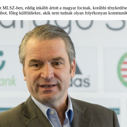
e az MLSZ-ben, eddig inkább ártott a magyar focinak, korábbi ténykedés
 stábot, főleg külföldiekre, akik nem tudnak olyan folyékonyan kommunik