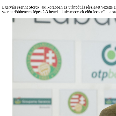
Egervári szerint Storck, aki korábban az utánpótlás részleget vezett
szerint döbbenetes lépés 2-3 héttel a kulcsmeccsek előtt lecserélni a