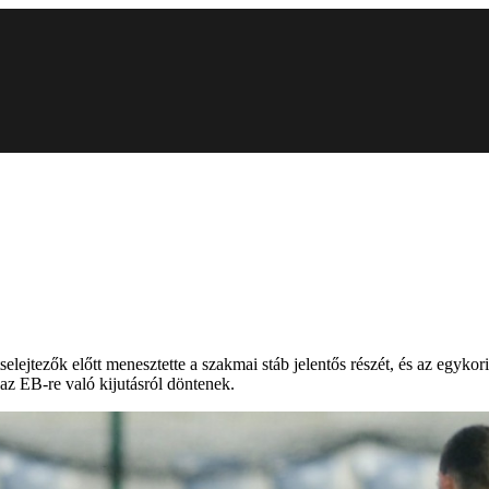
elejtezők előtt menesztette a szakmai stáb jelentős részét, és az egyko
az EB-re való kijutásról döntenek.