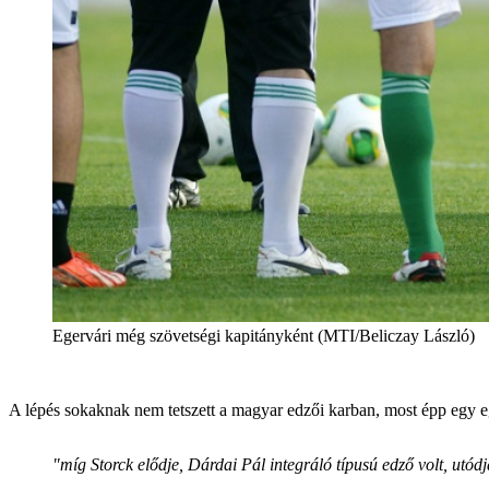
Egervári még szövetségi kapitányként (MTI/Beliczay László)
A lépés sokaknak nem tetszett a magyar edzői karban, most épp egy 
"míg Storck elődje, Dárdai Pál integráló típusú edző volt, utó