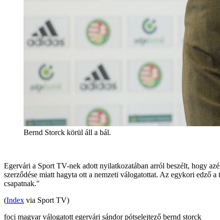
Bernd Storck körül áll a bál.
Egervári a Sport TV-nek adott nyilatkozatában arról beszélt, hogy az
szerződése miatt hagyta ott a nemzeti válogatottat. Az egykori edző a
csapatnak."
(
Index
via Sport TV)
foci
magyar válogatott
egervári sándor
pótselejtező
bernd storck