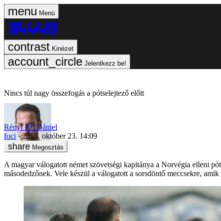
Menü
Kinézet
Jelentkezz be!
Nincs túl nagy összefogás a pótselejtező előtt
Rényi Pál Dániel
foci
2015. október 23. 14:09
Megosztás
A magyar válogatott német szövetségi kapitánya a Norvégia elleni póts
másodedzőnek. Vele készül a válogatott a sorsdöntő meccsekre, amik 