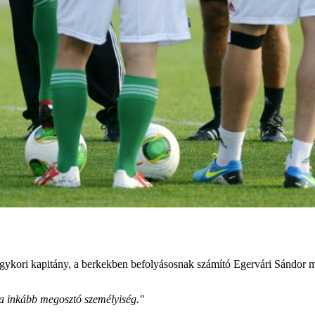
egykori kapitány, a berkekben befolyásosnak számító Egervári Sándor m
dja inkább megosztó személyiség."