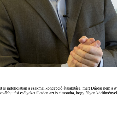
ért is indokolatlan a szakmai koncepció átalakítása, mert Dárdai nem 
 továbbjutási esélyeket illetően azt is elmondta, hogy "ilyen körülmén