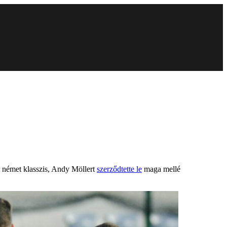
ri német klasszis, Andy Möllert
szerződtette le
maga mellé