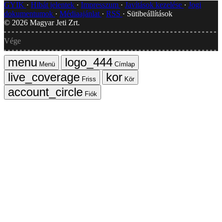
GYIK
Hibát jelentek
Impresszum
Javítások kezelése
Jogi
dokumentumok
Médiaajánlat
RSS
Sütibeállítások
©
2026
Magyar Jeti Zrt.
Vége
Menü
Címlap
Friss
Kör
Fiók