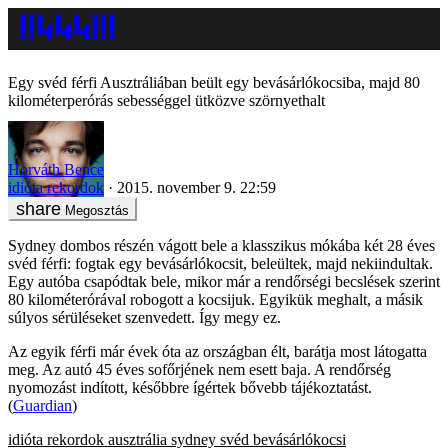
Egy svéd férfi Ausztráliában beült egy bevásárlókocsiba, majd 80
kilométerperórás sebességgel ütközve szörnyethalt
Horváth Bence
idióta rekordok
2015. november 9. 22:59
Megosztás
Sydney dombos részén vágott bele a klasszikus mókába két 28 éves
svéd férfi: fogtak egy bevásárlókocsit, beleültek, majd nekiindultak.
Egy autóba csapódtak bele, mikor már a rendőrségi becslések szerint
80 kilométerórával robogott a kocsijuk. Egyikük meghalt, a másik
súlyos sérüléseket szenvedett. Így megy ez.
Az egyik férfi már évek óta az országban élt, barátja most látogatta
meg. Az autó 45 éves sofőrjének nem esett baja. A rendőrség
nyomozást indított, későbbre ígértek bővebb tájékoztatást.
(
Guardian
)
idióta rekordok
ausztrália
sydney
svéd
bevásárlókocsi