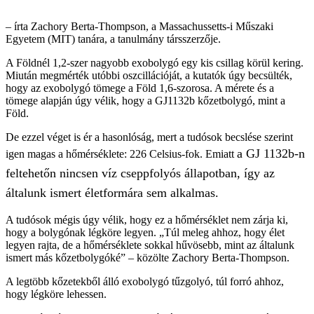
– írta Zachory Berta-Thompson, a Massachussetts-i Műszaki
Egyetem (MIT) tanára, a tanulmány társszerzője.
A Földnél 1,2-szer nagyobb exobolygó egy kis csillag körül kering.
Miután megmérték utóbbi oszcillációját, a kutatók úgy becsülték,
hogy az exobolygó tömege a Föld 1,6-szorosa. A mérete és a
tömege alapján úgy vélik, hogy a GJ1132b kőzetbolygó, mint a
Föld.
De ezzel véget is ér a hasonlóság, mert a tudósok becslése szerint
a GJ 1132b-n
igen magas a hőmérséklete: 226 Celsius-fok. Emiatt
feltehetőn nincsen víz cseppfolyós állapotban, így az
általunk ismert életformára sem alkalmas.
A tudósok mégis úgy vélik, hogy ez a hőmérséklet nem zárja ki,
hogy a bolygónak légköre legyen. „Túl meleg ahhoz, hogy élet
legyen rajta, de a hőmérséklete sokkal hűvösebb, mint az általunk
ismert más kőzetbolygóké” – közölte Zachory Berta-Thompson.
A legtöbb kőzetekből álló exobolygó tűzgolyó, túl forró ahhoz,
hogy légköre lehessen.