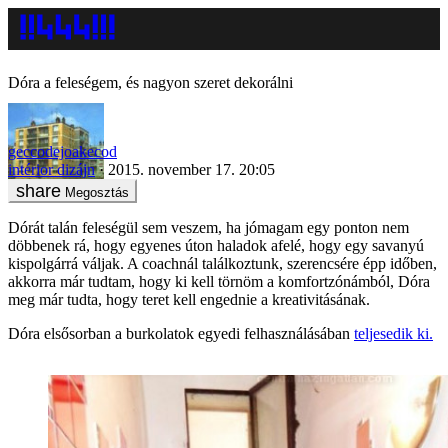
Dóra a feleségem, és nagyon szeret dekorálni
geccodejoakecod
intérior dizájn
2015. november 17. 20:05
Megosztás
Dórát talán feleségül sem veszem, ha jómagam egy ponton nem
döbbenek rá, hogy egyenes úton haladok afelé, hogy egy savanyú
kispolgárrá váljak. A coachnál találkoztunk, szerencsére épp időben,
akkorra már tudtam, hogy ki kell törnöm a komfortzónámból, Dóra
meg már tudta, hogy teret kell engednie a kreativitásának.
Dóra elsősorban a burkolatok egyedi felhasználásában
teljesedik ki.