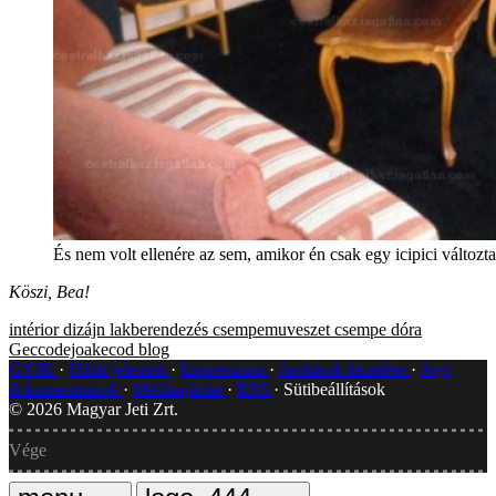
És nem volt ellenére az sem, amikor én csak egy icipici változt
Köszi, Bea!
intérior dizájn
lakberendezés
csempemuveszet
csempe
dóra
Geccodejoakecod blog
GYIK
Hibát jelentek
Impresszum
Javítások kezelése
Jogi
dokumentumok
Médiaajánlat
RSS
Sütibeállítások
©
2026
Magyar Jeti Zrt.
Vége