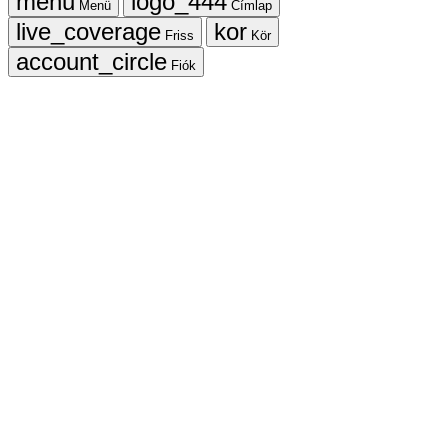
Menü
Címlap
Friss
Kör
Fiók