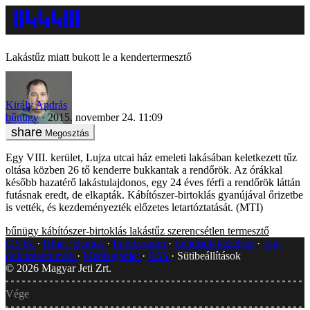
Lakástűz miatt bukott le a kendertermesztő
Király András
bűnügy
2015. november 24. 11:09
Megosztás
Egy VIII. kerület, Lujza utcai ház emeleti lakásában keletkezett tűz
oltása közben 26 tő kenderre bukkantak a rendőrök. Az órákkal
később hazatérő lakástulajdonos, egy 24 éves férfi a rendőrök láttán
futásnak eredt, de elkapták. Kábítószer-birtoklás gyanújával őrizetbe
is vették, és kezdeményezték előzetes letartóztatását. (MTI)
bűnügy
kábítószer-birtoklás
lakástűz
szerencsétlen termesztő
GYIK
Hibát jelentek
Impresszum
Javítások kezelése
Jogi
dokumentumok
Médiaajánlat
RSS
Sütibeállítások
©
2026
Magyar Jeti Zrt.
Vége