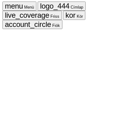
Menü
Címlap
Friss
Kör
Fiók