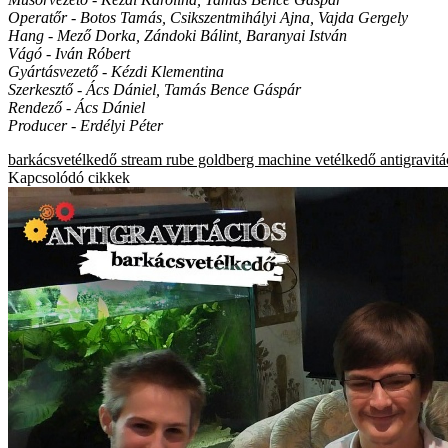
Operatőr - Botos Tamás, Csikszentmihályi Ajna, Vajda Gergely
Hang - Mező Dorka, Zándoki Bálint, Baranyai István
Vágó - Iván Róbert
Gyártásvezető - Kézdi Klementina
Szerkesztő - Ács Dániel, Tamás Bence Gáspár
Rendező - Ács Dániel
Producer - Erdélyi Péter
barkácsvetélkedő
stream
rube goldberg machine
vetélkedő
antigravit
Kapcsolódó cikkek