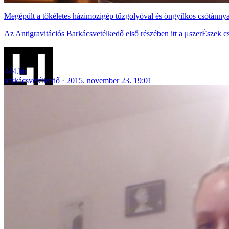
Megépült a tökéletes házimozigép tűzgolyóval és öngyilkos csótánnya
Az Antigravitációs Barkácsvetélkedő első részében itt a μszerÉszek c
444.hu
barkácsvetélkedő
2015. november 23. 19:01