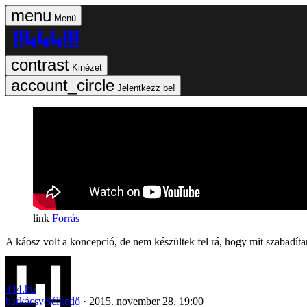
Menü
Kinézet
Jelentkezz be!
Forrás
A káosz volt a koncepció, de nem készültek fel rá, hogy mit szabadíta
444.hu
barkácsvetélkedő
2015. november 28. 19:00