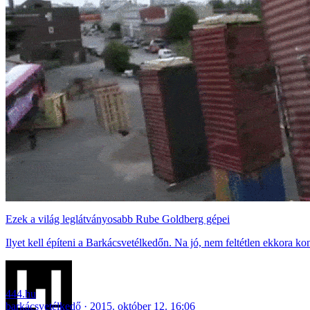
Ezek a világ leglátványosabb Rube Goldberg gépei
Ilyet kell építeni a Barkácsvetélkedőn. Na jó, nem feltétlen ekkora ko
444.hu
barkácsvetélkedő
2015. október 12. 16:06