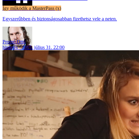
Így működik a MasterPass (x)
Egyszerűbben és biztonságosabban fizethetsz vele a neten.
Promó Ottó
hirdetés
2015. július 31. 22:00