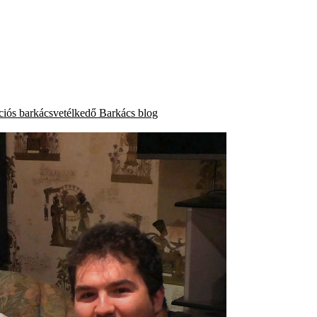
ációs barkácsvetélkedő
Barkács blog