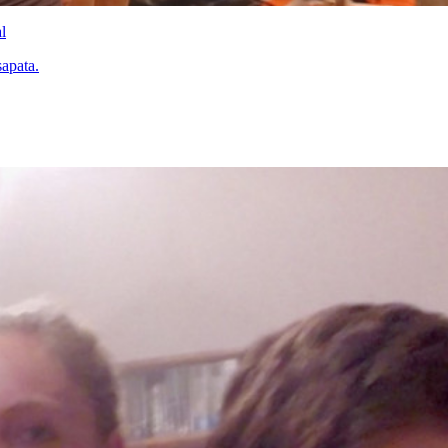
l
sapata.