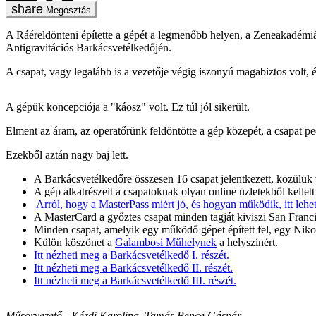
Megosztás
A Ráéreldönteni építette a gépét a legmenőbb helyen, a Zeneakadémiár
Antigravitációs Barkácsvetélkedőjén.
A csapat, vagy legalább is a vezetője végig iszonyú magabiztos volt, 
A gépük koncepciója a "káosz" volt. Ez túl jól sikerült.
Elment az áram, az operatőrünk feldöntötte a gép közepét, a csapat ped
Ezekből aztán nagy baj lett.
A Barkácsvetélkedőre összesen 16 csapat jelentkezett, közülük 
A gép alkatrészeit a csapatoknak olyan online üzletekből kellett
Arról, hogy a MasterPass miért jó, és hogyan működik, itt lehet
A MasterCard a győztes csapat minden tagját kiviszi San Francis
Minden csapat, amelyik egy működő gépet épített fel, egy Niko
Külön köszönet a
Galambosi Műhelynek
a helyszínért.
Itt nézheti meg a Barkácsvetélkedő I. részét.
Itt nézheti meg a Barkácsvetélkedő II. részét.
Itt nézheti meg a Barkácsvetélkedő III. részét.
Műsorvezető - Kézdi Karolina, Tamás Bence Gáspár