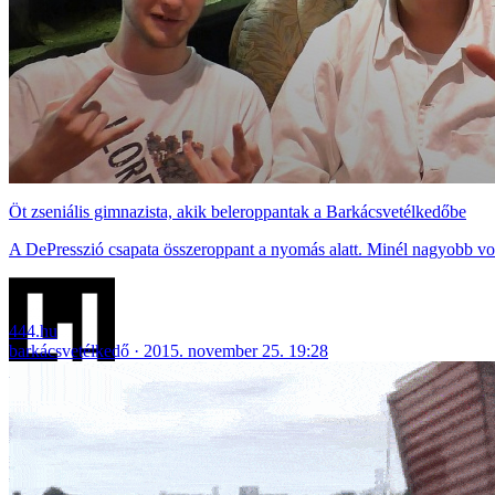
Öt zseniális gimnazista, akik beleroppantak a Barkácsvetélkedőbe
A DePresszió csapata összeroppant a nyomás alatt. Minél nagyobb volt a
444.hu
barkácsvetélkedő
2015. november 25. 19:28