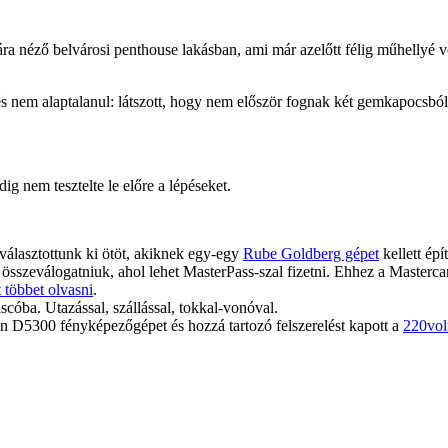
a néző belvárosi penthouse lakásban, ami már azelőtt félig műhellyé vo
és nem alaptalanul: látszott, hogy nem először fognak két gemkapocsból
ig nem tesztelte le előre a lépéseket.
választottunk ki ötöt, akiknek egy-egy
Rube Goldberg gépet
kellett épí
 összeválogatniuk, ahol lehet MasterPass-szal fizetni. Ehhez a Masterca
 többet olvasni
.
cóba. Utazással, szállással, tokkal-vonóval.
n D5300 fényképezőgépet és hozzá tartozó felszerelést kapott a
220vol