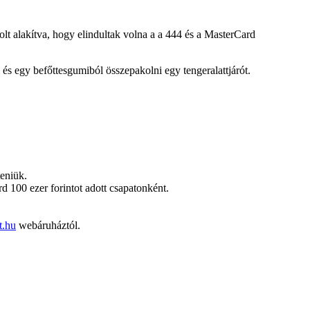
lt alakítva, hogy elindultak volna a a 444 és a MasterCard
 és egy befőttesgumiból összepakolni egy tengeralattjárót.
teniük.
rd 100 ezer forintot adott csapatonként.
t.hu
webáruháztól.