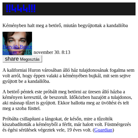
Kéményben halt meg a betörő, miután begyújtottak a kandallóba
Horváth Bence
bűnügy
2015. november 30. 8:13
Megosztás
A kaliforniai Huron városában álló ház tulajdonosának fogalma sem
volt arról, hogy éppen valaki a kéményében bujkál, mit sem sejtve
gyújtott be a kandallóba.
A betörő péntek este próbált meg betörni az üresen álló házba a
kéményen keresztül, de beszorult. Időközben hazajött a tulajdonos,
aki másnap tűzet is gyújtott. Ekkor hallotta meg az üvöltést és telt
meg a szoba füsttel.
Próbálta csillapítani a lángokat, de későn, mire a tűzoltók
kiszabadították a kéményből a férfit, már halott volt. Füstmérgezés
és égési sérülések végeztek vele, 19 éves volt. (
Guardian
)