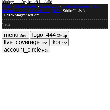
bűnügy
kemény
betörő
kandalló
GYIK
Hibát jelentek
Impresszum
Javítások kezelése
Jogi
dokumentumok
Médiaajánlat
RSS
Sütibeállítások
©
2026
Magyar Jeti Zrt.
Vége
Menü
Címlap
Friss
Kör
Fiók