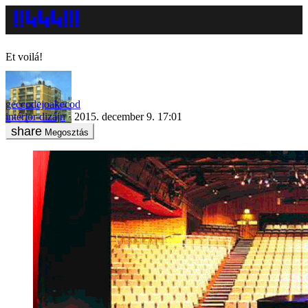
Et voilá!
geccodejoakecod
intérior dizájn
2015. december 9. 17:01
Megosztás