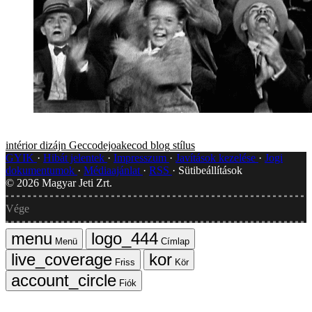
intérior dizájn
Geccodejoakecod blog
stílus
GYIK
Hibát jelentek
Impresszum
Javítások kezelése
Jogi
dokumentumok
Médiaajánlat
RSS
Sütibeállítások
©
2026
Magyar Jeti Zrt.
Vége
Menü
Címlap
Friss
Kör
Fiók