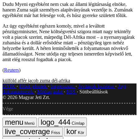
Dudu Myeni egyébként nem csak az állami légitársaság elnöke,
hanem Zuma saját személyes alapítványának vezetője is. Zumának
egyébként már hat felesége volt, és húsz gyereke született tőlük.
Az ügy egyébként egészen komoly, mivel a leváltott
pénzügyminiszter, Nene költségvetési szigora miatt nagy tekintély
volt a piacok szerint, márpedig Dél-Afrika most – a nyersanyagárak
zuhanása és a dollár erősödése miatt – pénzügyileg igen nehéz
helyzetbe került. A héten leminősítették a folyamatosan növekvő
államadósságot. Nene utódja egy teljesen ismeretlen képviselő lett,
amit elég rosszul fogadtak a piacok.
(
Reuters
)
külföld
affér
jacob zuma
dél-afrika
GYIK
Hibát jelentek
Impresszum
Javítások kezelése
Jogi
dokumentumok
Médiaajánlat
RSS
Sütibeállítások
©
2026
Magyar Jeti Zrt.
Vége
Menü
Címlap
Friss
Kör