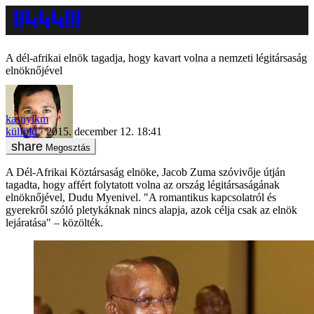
A dél-afrikai elnök tagadja, hogy kavart volna a nemzeti légitársaság
elnöknőjével
kasnyikm
külföld
2015. december 12. 18:41
Megosztás
A Dél-Afrikai Köztársaság elnöke, Jacob Zuma szóvivője útján
tagadta, hogy affért folytatott volna az ország légitársaságának
elnöknőjével, Dudu Myenivel. "A romantikus kapcsolatról és
gyerekről szóló pletykáknak nincs alapja, azok célja csak az elnök
lejáratása" – közölték.