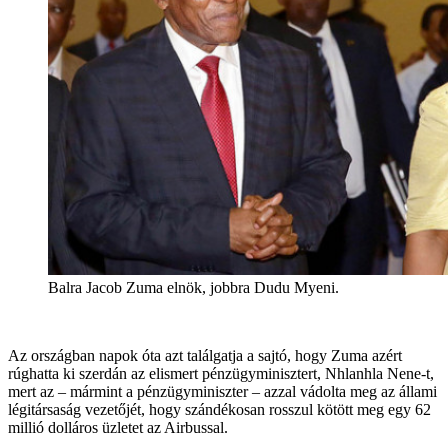
Balra Jacob Zuma elnök, jobbra Dudu Myeni.
Az országban napok óta azt találgatja a sajtó, hogy Zuma azért
rúghatta ki szerdán az elismert pénzügyminisztert, Nhlanhla Nene-t,
mert az – mármint a pénzügyminiszter – azzal vádolta meg az állami
légitársaság vezetőjét, hogy szándékosan rosszul kötött meg egy 62
millió dolláros üzletet az Airbussal.