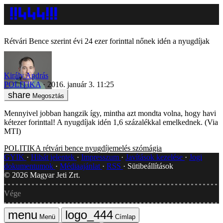
Rétvári Bence szerint évi 24 ezer forinttal nőnek idén a nyugdíjak
Király András
POLITIKA
2016. január 3. 11:25
Megosztás
Mennyivel jobban hangzik így, mintha azt mondta volna, hogy havi
kétezer forinttal! A nyugdíjak idén 1,6 százalékkal emelkednek. (Via
MTI)
POLITIKA
rétvári bence
nyugdíjemelés
szómágia
GYIK
Hibát jelentek
Impresszum
Javítások kezelése
Jogi
dokumentumok
Médiaajánlat
RSS
Sütibeállítások
©
2026
Magyar Jeti Zrt.
Vége
Menü
Címlap