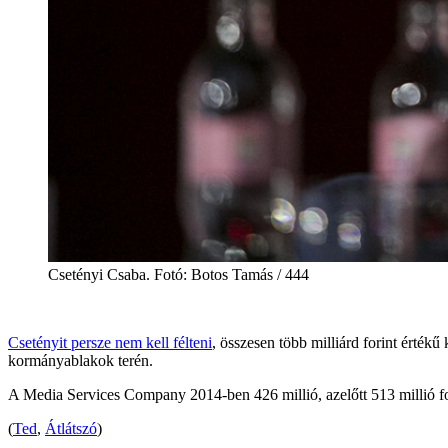
Csetényi Csaba. Fotó: Botos Tamás / 444
Csetényit persze nem kell félteni
, összesen több milliárd forint érté
kormányablakok terén.
A Media Services Company 2014-ben 426 millió, azelőtt 513 millió fori
(
Ted
,
Átlátszó
)