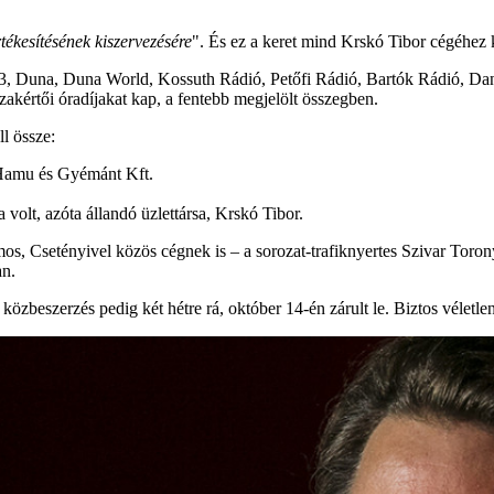
rtékesítésének kiszervezésére
". És ez a keret mind Krskó Tibor cégéhez 
, Duna, Duna World, Kossuth Rádió, Petőfi Rádió, Bartók Rádió, Dankó
szakértői óradíjakat kap, a fentebb megjelölt összegben.
l össze:
Hamu és Gyémánt Kft.
volt, azóta állandó üzlettársa, Krskó Tibor.
s, Csetényivel közös cégnek is – a sorozat-trafiknyertes Szivar Torony
an.
özbeszerzés pedig két hétre rá, október 14-én zárult le. Biztos véletlen