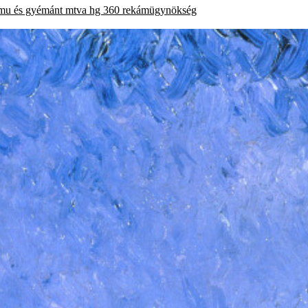
mu és gyémánt
mtva
hg 360 rekámügynökség