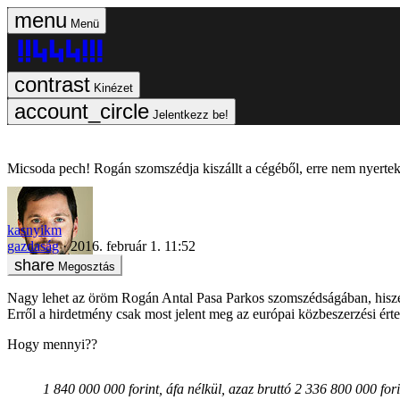
Menü
Kinézet
Jelentkezz be!
Micsoda pech! Rogán szomszédja kiszállt a cégéből, erre nem nyertek
kasnyikm
gazdaság
2016. február 1. 11:52
Megosztás
Nagy lehet az öröm Rogán Antal Pasa Parkos szomszédságában, his
Erről a hirdetmény csak most jelent meg az európai közbeszerzési értes
Hogy mennyi??
1 840 000 000 forint, áfa nélkül, azaz bruttó 2 336 800 000 fori