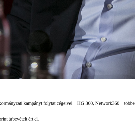
kű kormányzati kampányt folytat cégeivel – HG 360, Network360 – többek
nt árbevételt ért el.