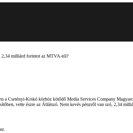
 2,34 milliárd forintot az MTVA-tól?
zen a Csetényi-Krskó körhöz kötődő Media Services Company Magyaro
ítőben, vette észre az Átlátszó. Nem kevés pénzről van szó, 2,34 milliár
nt.