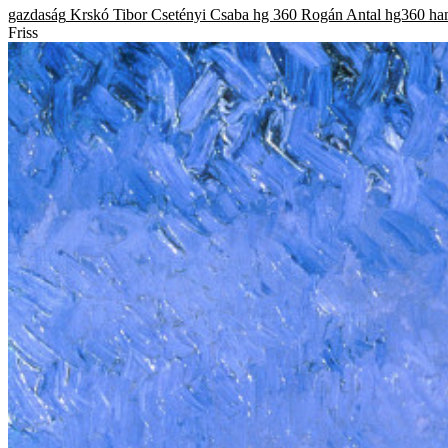
gazdaság
Krskó Tibor
Csetényi Csaba
hg 360
Rogán Antal
hg360
ha
Friss