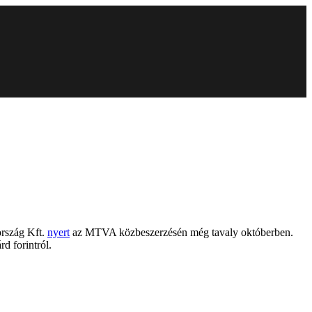
rszág Kft.
nyert
az MTVA közbeszerzésén még tavaly októberben.
d forintról.