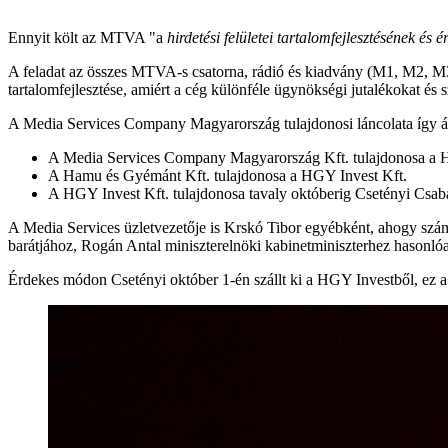
Ennyit költ az MTVA "a
hirdetési felületei tartalomfejlesztésének és é
A feladat az összes MTVA-s csatorna, rádió és kiadvány (M1, M2, M3
tartalomfejlesztése, amiért a cég különféle ügynökségi jutalékokat és 
A Media Services Company Magyarország tulajdonosi láncolata így ál
A Media Services Company Magyarország Kft. tulajdonosa a 
A Hamu és Gyémánt Kft. tulajdonosa a HGY Invest Kft.
A HGY Invest Kft. tulajdonosa tavaly októberig Csetényi Csaba 
A Media Services üzletvezetője is Krskó Tibor egyébként, ahogy számo
barátjához, Rogán Antal miniszterelnöki kabinetminiszterhez hasonló
Érdekes módon Csetényi október 1-én szállt ki a HGY Investből, ez a k