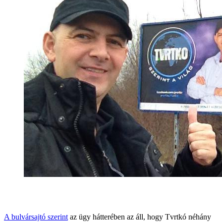
A bulvársajtó szerint
az ügy hátterében az áll, hogy Tvrtkó néhány