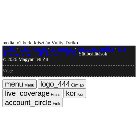
media
tv2
berki krisztián
Vujity Tvrtko
GYIK
Hibát jelentek
Impresszum
Javítások kezelése
Jogi
dokumentumok
Médiaajánlat
RSS
Sütibeállítások
©
2026
Magyar Jeti Zrt.
Vége
Menü
Címlap
Friss
Kör
Fiók