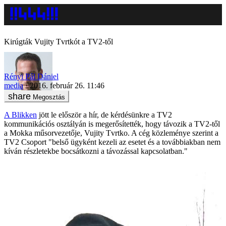
Kirúgták Vujity Tvrtkót a TV2-től
Rényi Pál Dániel
media
2016. február 26. 11:46
Megosztás
A Blikken
jött le először a hír, de kérdésünkre a TV2
kommunikációs osztályán is megerősítették, hogy távozik a TV2-től
a Mokka műsorvezetője, Vujity Tvrtko. A cég közleménye szerint a
TV2 Csoport "belső ügyként kezeli az esetet és a továbbiakban nem
kíván részletekbe bocsátkozni a távozással kapcsolatban."