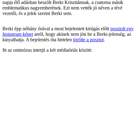
napja élő adásban beszólt Berki Krisztiánnak, a csatorna másik
emblematikus nagyemberének. Ezt nem vették jó néven a tévé
vezetői, és a jelek szerint Berki sem.
Berki épp néhány órával a most bejelentett kirúgás előtt
posztolt egy
Instagram képet
arról, hogy akinek nem jön be a Berki-jelenség, az
kinyalhatja. A bejelentés óta hirtelen
törölte a posztot
.
Itt az ominózus interjú a két médiaóriás között: