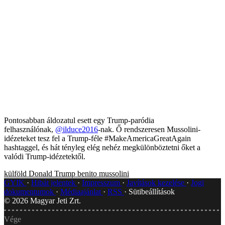
Pontosabban áldozatul esett egy Trump-paródia
felhasználónak,
@
ilduce2016
-nak. Ő rendszeresen Mussolini-
idézeteket tesz fel a Trump-féle #MakeAmericaGreatAgain
hashtaggel, és hát tényleg elég nehéz megkülönböztetni őket a
valódi Trump-idézetektől.
külföld
Donald Trump
benito mussolini
GYIK
Hibát jelentek
Impresszum
Javítások kezelése
Jogi
dokumentumok
Médiaajánlat
RSS
Sütibeállítások
©
2026
Magyar Jeti Zrt.
Vége