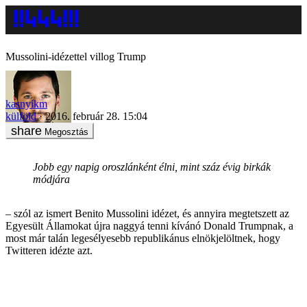
Mussolini-idézettel villog Trump
kasnyikm
külföld
2016. február 28. 15:04
Megosztás
Jobb egy napig oroszlánként élni, mint száz évig birkák
módjára
– szól az ismert Benito Mussolini idézet, és annyira megtetszett az
Egyesült Államokat újra naggyá tenni kívánó Donald Trumpnak, a
most már talán legesélyesebb republikánus elnökjelöltnek, hogy
Twitteren idézte azt.